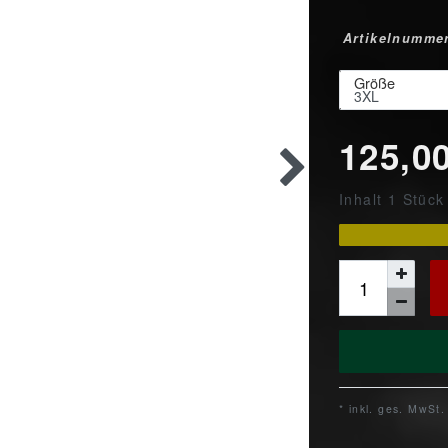
Artikelnumme
Größe
125,0
Inhalt
1
Stück
* inkl. ges. MwSt.