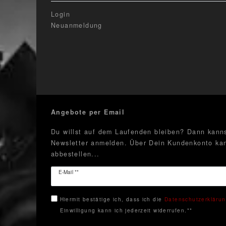
Login
Neuanmeldung
Angebote per Email
Du willst auf dem Laufenden bleiben? Dann kanns
Newsletter anmelden. Über Dein Kundenkonto kan
abbestellen...
Newsletter
E-Mail **
Honig
Hiermit bestätige ich, dass ich die
Daten­schutz­erkläru
Einwilligung kann ich jederzeit widerrufen.**