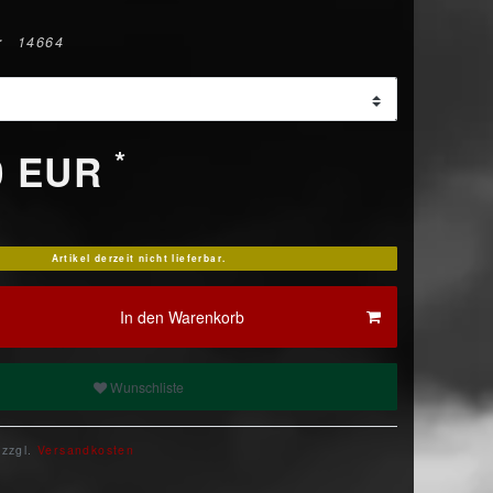
r
14664
*
0 EUR
Artikel derzeit nicht lieferbar.
In den Warenkorb
Wunschliste
 zzgl.
Versandkosten