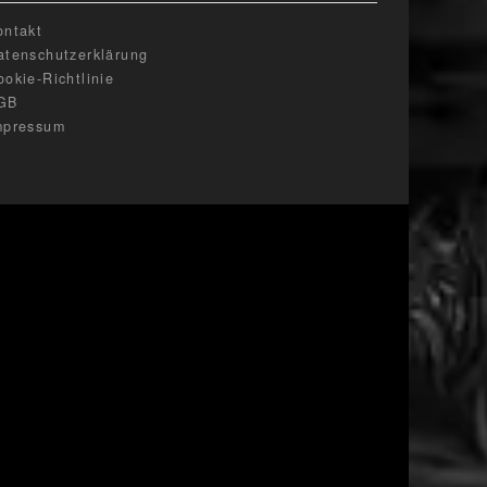
ontakt
atenschutzerklärung
ookie-Richtlinie
GB
mpressum