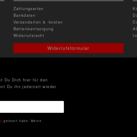
Zahlungsarten
K
Bankdaten
D
Versandarten & -kosten
C
Batterieentsorgung
A
Widerrufsrecht
I
Widerrufsformular
t Du Dich hier für den
nt Du ihn jederzeit wieder
ng
gelesen habe. Meine