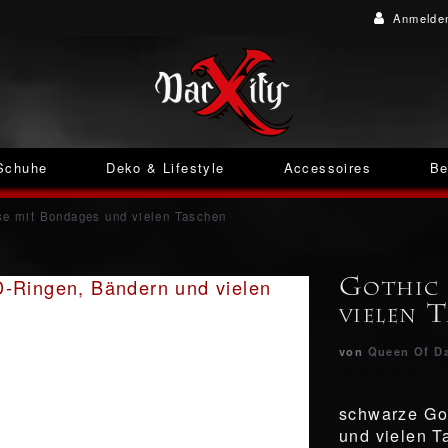
Anmelde
Schuhe
Deko & Lifestyle
Accessoires
Be
se mit Bondages und vielen Taschen
Gothic 
vielen 
von
Queen Of D
schwarze Go
und vielen 