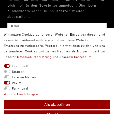
Dich hier für den Newsletter anmelden. Über Dein
Kundenkonto kannt Du ihn jederzeit wieder
abbestellen...
Newsletter
E-Mail **
Honig
Wir nutzen Cookies auf unserer Website. Einige von diesen sind
Hiermit bestätige ich, dass ich die
Daten­schutz­erklärung
essenziell, während andere uns helfen, diese Website und Ihre
gelesen habe. Meine Einwilligung kann ich jederzeit
Erfahrung zu verbessern. Weitere Informationen zu den von uns
widerrufen.**
verwendeten Cookies und Deinen Rechten als Nutzer findest Du in
unserer
Daten­schutz­erklärung
und unserem
Impressum
.
Abonnieren
Essenziell
Statistik
** Hierbei handelt es sich um ein Pflichtfeld.
Externe Medien
PayPal
Funktional
© Copyright 2026 DarXity GbR. Gestaltung, Design
Weitere Einstellungen
und Style durch DarXity GbR. Alle Rechte
Alle akzeptieren
vorbehalten.
Alle Preise inklusive gesetzlicher Mehrwertsteuer und