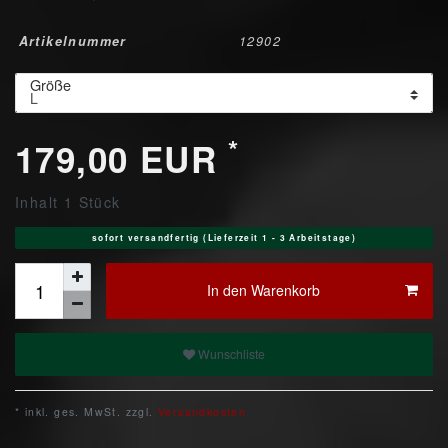
Artikelnummer
12902
Größe
*
179,00 EUR
Inhalt
1
Stück
sofort versandfertig (Lieferzeit 1 - 3 Arbeitstage)
In den Warenkorb
Wunschliste
* inkl. ges. MwSt. zzgl.
Versandkosten