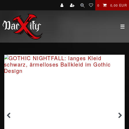
0
0,00 EUR
☰