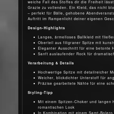
weiche Fall des Stoffes dir die Freiheit läss
Grazie zu vollenden. Ein Kleid, das nicht bl
– perfekt für Bälle, gehobene Abendveranst
Auftritt im Rampenlicht deiner eigenen Gesc
Design-Highlights
Langes, ärmelloses Ballkleid mit fließe
Oberteil aus filigraner Spitze mit kun
Eleganter Ausschnitt für eine betonte 
Sanft auslaufender Rock für dramatis
Verarbeitung & Details
Hochwertige Spitze mit detailreicher 
Weicher, blickdichter Unterstoff für 
Präzise gearbeitete Nähte für eine sc
Styling-Tipp
Mit einem Spitzen-Choker und langen H
romantischen Look
In Kombination mit einem Samt-Bolero