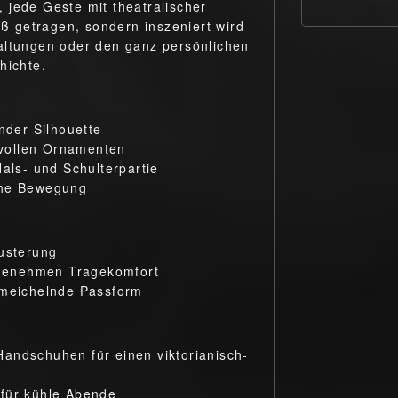
t, jede Geste mit theatralischer
oß getragen, sondern inszeniert wird
altungen oder den ganz persönlichen
hichte.
nder Silhouette
stvollen Ornamenten
Hals- und Schulterpartie
che Bewegung
Musterung
angenehmen Tragekomfort
hmeichelnde Passform
andschuhen für einen viktorianisch-
 für kühle Abende