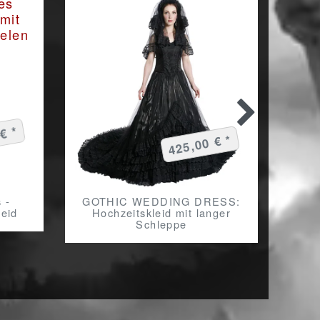
€ *
425,00 € *
 -
GOTHIC WEDDING DRESS:
VEIL
leid
Hochzeitskleid mit langer
Go
Schleppe