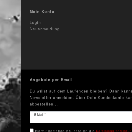
Mein Konto
Login
Neuanmeldung
Angebote per Email
Du willst auf dem Laufenden bleiben? Dann kanns
Newsletter anmelden. Über Dein Kundenkonto kan
abbestellen...
Newsletter
E-Mail **
Honig
Hiermit bestätige ich, dass ich die
Daten­schutz­erkläru