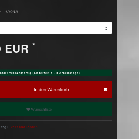
r
13938
*
0 EUR
ofort versandfertig (Lieferzeit 1 - 3 Arbeitstage)
In den Warenkorb
Wunschliste
 zzgl.
Versandkosten