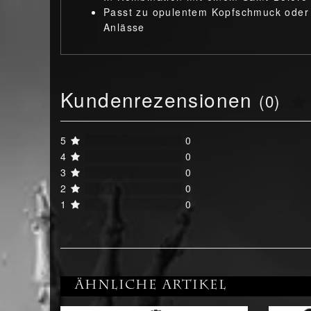
Passt zu opulentem Kopfschmuck oder 
Anlässe
Kundenrezensionen
(0)
5
0
4
0
3
0
2
0
1
0
Ähnliche Artikel