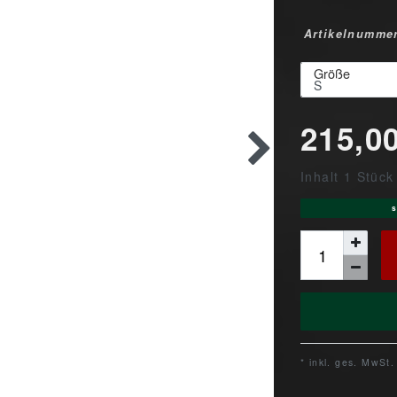
Artikelnumme
Größe
215,0
Inhalt
1
Stück
s
* inkl. ges. MwSt.