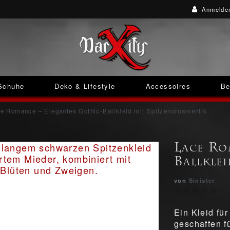
Anmelde
Schuhe
Deko & Lifestyle
Accessoires
Be
e Romance – Elegantes Gothic-Ballkleid mit Spitzenornamentik
Lace Ro
Ballkle
von
Sinister
Ein Kleid fü
geschaffen fü