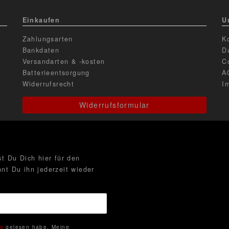
Einkaufen
U
Zahlungsarten
K
Bankdaten
D
Versandarten & -kosten
C
Batterieentsorgung
A
Widerrufsrecht
I
Widerrufsformular
t Du Dich hier für den
nt Du ihn jederzeit wieder
ng
gelesen habe. Meine