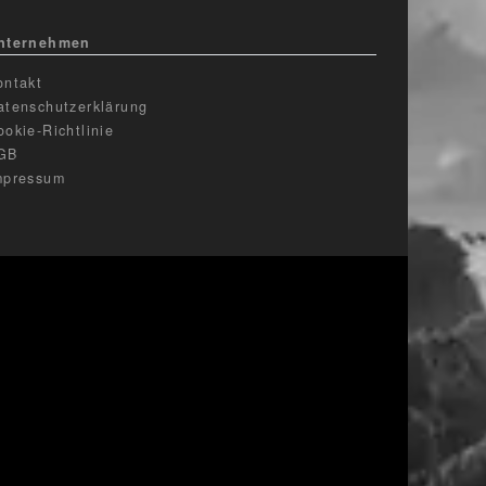
nternehmen
ontakt
atenschutzerklärung
ookie-Richtlinie
GB
mpressum