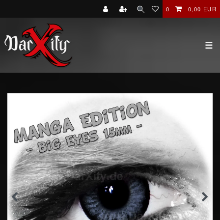
0
0,00 EUR
☰