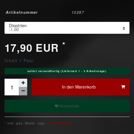
Artikelnummer
10287
Dioptrien
*
17,90 EUR
Inhalt
1
Paar
sofort versandfertig (Lieferzeit 1 - 3 Arbeitstage)
In den Warenkorb
Wunschliste
* inkl. ges. MwSt. zzgl.
Versandkosten