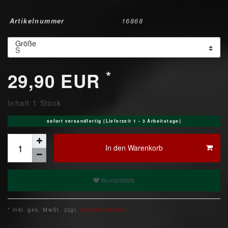
Artikelnummer
16868
Größe
*
29,90 EUR
Inhalt
1
Stück
sofort versandfertig (Lieferzeit 1 - 3 Arbeitstage)
In den Warenkorb
Wunschliste
* inkl. ges. MwSt. zzgl.
Versandkosten