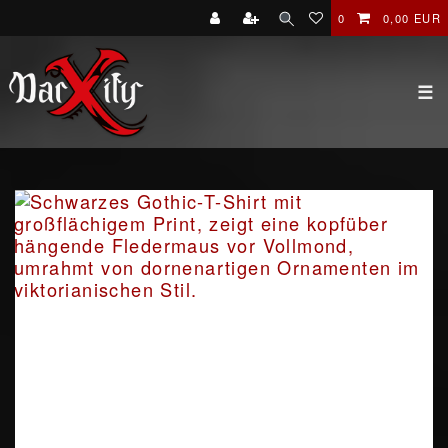
0
0,00 EUR
☰