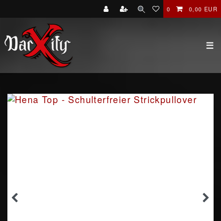
0
0,00 EUR
☰