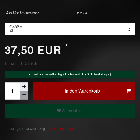
Artikelnummer
16574
Größe
*
37,50 EUR
Inhalt
1
Stück
sofort versandfertig (Lieferzeit 1 - 3 Arbeitstage)
In den Warenkorb
Wunschliste
* inkl. ges. MwSt. zzgl.
Versandkosten