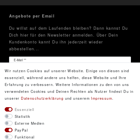
Angebote per Email
Du willst auf dem Laufenden bleiben? Dann kannst Du
Dich hier für den Newsletter anmelden. Über Dein
Kundenkonto kannt Du ihn jederzeit wieder
abbestellen...
Newsletter
E-Mail **
Honig
Wir nutzen Cookies auf unserer Website. Einige von diesen sind
Hiermit bestätige ich, dass ich die
Daten­schutz­erklärung
essenziell, während andere uns helfen, diese Website und Ihre
gelesen habe. Meine Einwilligung kann ich jederzeit
Erfahrung zu verbessern. Weitere Informationen zu den von uns
widerrufen.**
verwendeten Cookies und Deinen Rechten als Nutzer findest Du in
unserer
Daten­schutz­erklärung
und unserem
Impressum
.
Abonnieren
Essenziell
Statistik
** Hierbei handelt es sich um ein Pflichtfeld.
Externe Medien
PayPal
Funktional