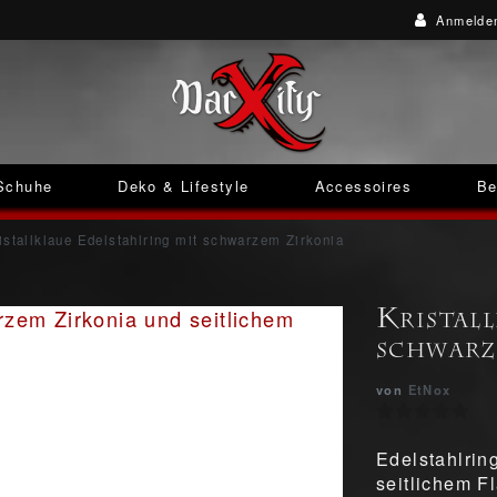
Anmelde
Schuhe
Deko & Lifestyle
Accessoires
Be
istallklaue Edelstahlring mit schwarzem Zirkonia
Kristal
schwarz
von
EtNox
Edelstahlrin
seitlichem 