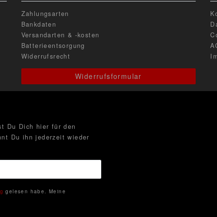
Zahlungsarten
K
Bankdaten
D
Versandarten & -kosten
C
Batterieentsorgung
A
Widerrufsrecht
I
Widerrufsformular
t Du Dich hier für den
nt Du ihn jederzeit wieder
ng
gelesen habe. Meine