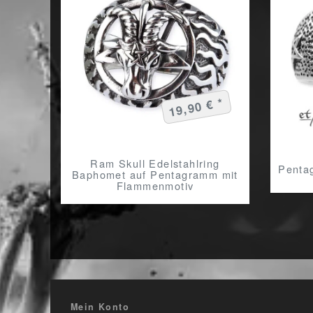
19,90 € *
Ram Skull Edelstahlring
Penta
Baphomet auf Pentagramm mit
Flammenmotiv
Mein Konto