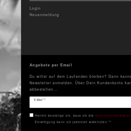
Login
Neuanmeldung
Angebote per Email
Du willst auf dem Laufenden bleiben? Dann kanns
Newsletter anmelden. Über Dein Kundenkonto kan
abbestellen...
Newsletter
E-Mail **
Honig
Hiermit bestätige ich, dass ich die
Daten­schutz­erkläru
Einwilligung kann ich jederzeit widerrufen.**