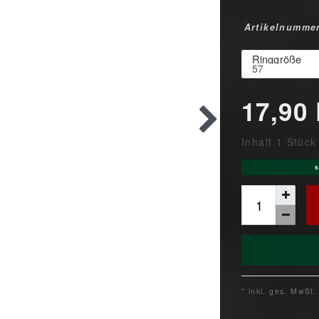
Artikelnumme
Ringgröße
17,90
Inhalt
1
Stück
s
* inkl. ges. MwSt.