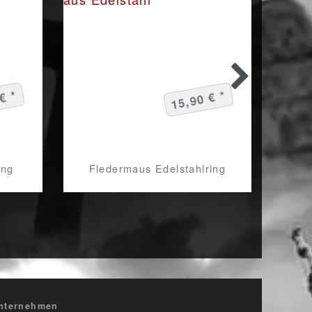
€ *
15,90 € *
Black
ing
Fledermaus Edelstahlring
nternehmen