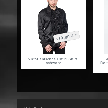
119,00 € *
viktorianisches Riffle Shirt,
schwarz
Rom