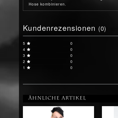
Hose kombinieren.
Kundenrezensionen
(0)
5
0
4
0
3
0
2
0
1
0
Ähnliche Artikel