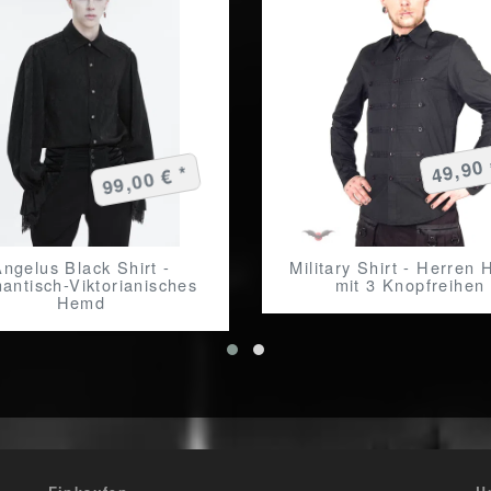
49,90 
99,00 € *
Angelus Black Shirt -
Military Shirt - Herren
antisch-Viktorianisches
mit 3 Knopfreihen
Hemd