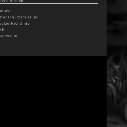
nternehmen
ontakt
atenschutzerklärung
ookie-Richtlinie
GB
mpressum