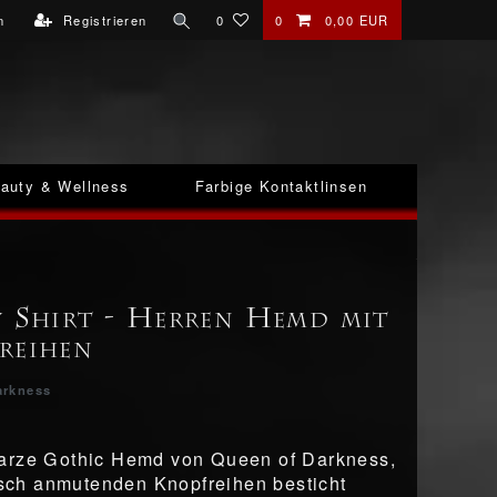
n
Registrieren
0
0
0,00 EUR
auty & Wellness
Farbige Kontaktlinsen
y Shirt - Herren Hemd mit
reihen
arkness
arze Gothic Hemd von Queen of Darkness,
risch anmutenden Knopfreihen besticht