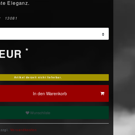
hte Eleganz.
r
13081
*
 EUR
Artikel derzeit nicht lieferbar.
In den Warenkorb
Wunschliste
 zzgl.
Versandkosten