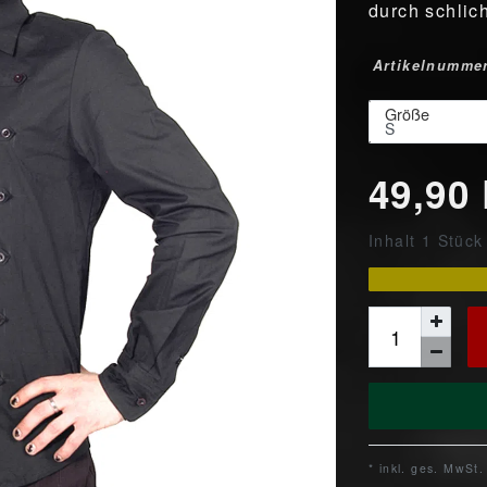
durch schlic
Artikelnumme
Größe
49,90
Inhalt
1
Stück
* inkl. ges. MwSt.