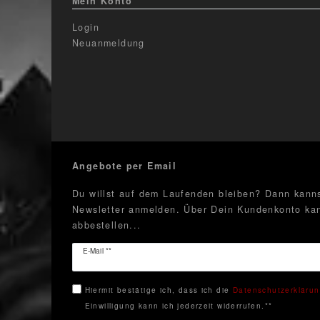
Mein Konto
Login
Neuanmeldung
Angebote per Email
Du willst auf dem Laufenden bleiben? Dann kanns
Newsletter anmelden. Über Dein Kundenkonto kan
abbestellen...
Newsletter
E-Mail **
Honig
Hiermit bestätige ich, dass ich die
Daten­schutz­erkläru
Einwilligung kann ich jederzeit widerrufen.**