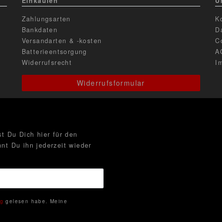
Einkaufen
U
Zahlungsarten
K
Bankdaten
D
Versandarten & -kosten
C
Batterieentsorgung
A
Widerrufsrecht
I
Widerrufsformular
t Du Dich hier für den
nt Du ihn jederzeit wieder
ng
gelesen habe. Meine