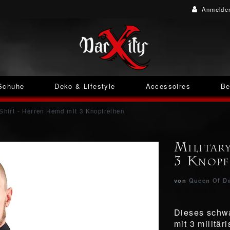
Anmelde
Schuhe
Deko & Lifestyle
Accessoires
Be
 Shirt - Herren Hemd mit 3 Knopfreihen
Militar
3 Knopf
von
Queen Of D
Dieses schw
mit 3 militä