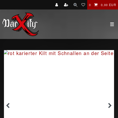
0
0,00 EUR
☰