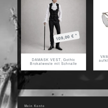
109,00 € *
VAM
DAMASK VEST, Gothic
aufk
Brokatweste mit Schnalle
Mein Konto