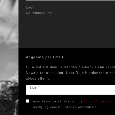
Login
Neuanmeldung
Angebote per Email
Du willst auf dem Laufenden bleiben? Dann kanns
Newsletter anmelden. Über Dein Kundenkonto kan
abbestellen...
Newsletter
E-Mail **
Honig
Hiermit bestätige ich, dass ich die
Daten­schutz­erkläru
Einwilligung kann ich jederzeit widerrufen.**