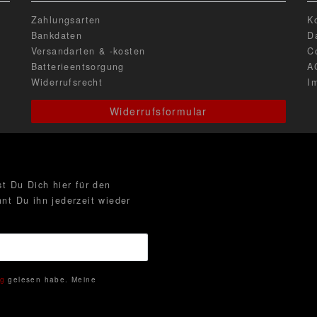
Zahlungsarten
K
Bankdaten
D
Versandarten & -kosten
C
Batterieentsorgung
A
Widerrufsrecht
I
Widerrufsformular
t Du Dich hier für den
nt Du ihn jederzeit wieder
ng
gelesen habe. Meine