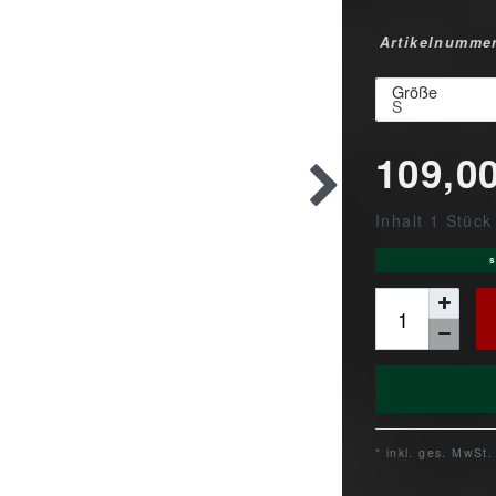
Artikelnumme
Größe
109,0
Inhalt
1
Stück
s
* inkl. ges. MwSt.