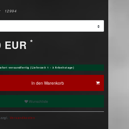
r
12994
*
0 EUR
ofort versandfertig (Lieferzeit 1 - 3 Arbeitstage)
In den Warenkorb
Wunschliste
 zzgl.
Versandkosten