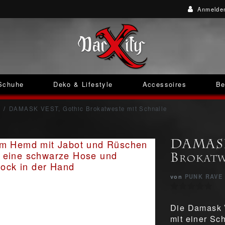
Anmelde
Schuhe
Deko & Lifestyle
Accessoires
Be
DAMASK VEST, Gothic Brokatweste mit Schnalle
DAMASK
Brokatw
von
PUNK RAVE
Die Damask V
mit einer Sc