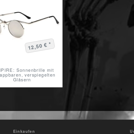
12,50 € *
PIRE: Sonnenbrille mit
lappbaren, verspiegelten
Gläsern
Einkaufen
U