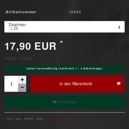
Artikelnummer
10830
Dioptrien
*
17,90 EUR
Inhalt
1
Paar
sofort versandfertig (Lieferzeit 1 - 3 Arbeitstage)
In den Warenkorb
Wunschliste
* inkl. ges. MwSt. zzgl.
Versandkosten