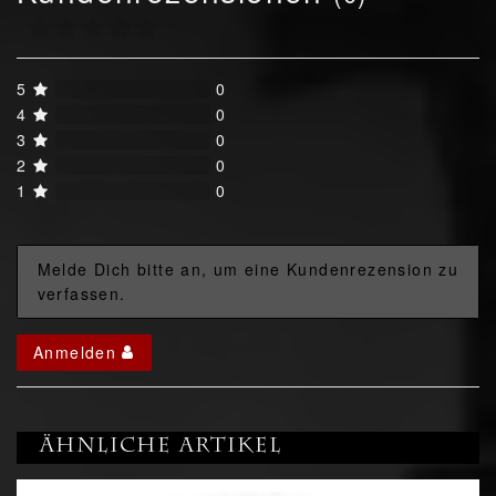
5
0
4
0
3
0
2
0
1
0
Melde Dich bitte an, um eine Kundenrezension zu
verfassen.
Anmelden
Ähnliche Artikel