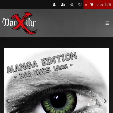
0
0,00 EUR
☰