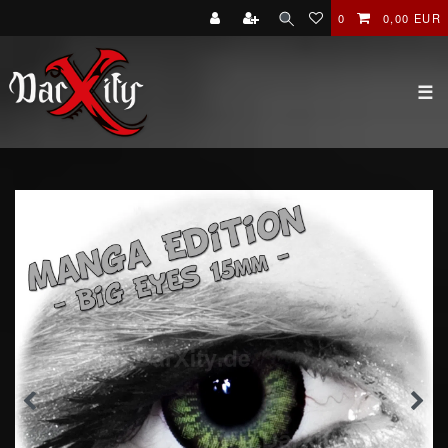
0
0,00 EUR
☰