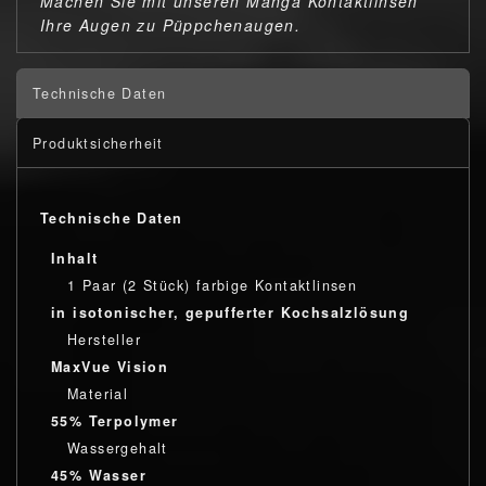
Machen Sie mit unseren Manga Kontaktlinsen
Ihre Augen zu Püppchenaugen.
Technische Daten
Produktsicherheit
Technische Daten
Inhalt
1 Paar (2 Stück) farbige Kontaktlinsen
in isotonischer, gepufferter Kochsalzlösung
Hersteller
MaxVue Vision
Material
55% Terpolymer
Wassergehalt
45% Wasser