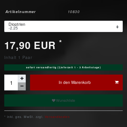
Artikelnummer
10830
Dioptrien
*
17,90 EUR
Inhalt
1
Paar
sofort versandfertig (Lieferzeit 1 - 3 Arbeitstage)
In den Warenkorb
Wunschliste
* inkl. ges. MwSt. zzgl.
Versandkosten