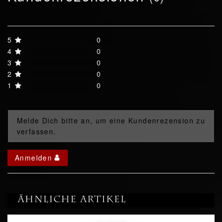
5
0
4
0
3
0
2
0
1
0
Melde Dich bitte an, um eine Kundenrezension zu
verfassen.
Anmelden
Ähnliche Artikel