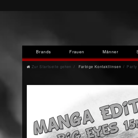
Brands
Frauen
Männer
Zur Startseite gehen
Farbige Kontaktlinsen
Party