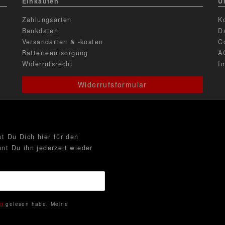
Einkaufen
U
Zahlungsarten
K
Bankdaten
D
Versandarten & -kosten
C
Batterieentsorgung
A
Widerrufsrecht
I
Widerrufsformular
t Du Dich hier für den
nt Du ihn jederzeit wieder
ng
gelesen habe. Meine