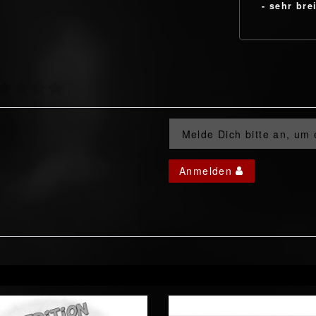
- sehr bre
Melde Dich bitte an, um
Anmelden