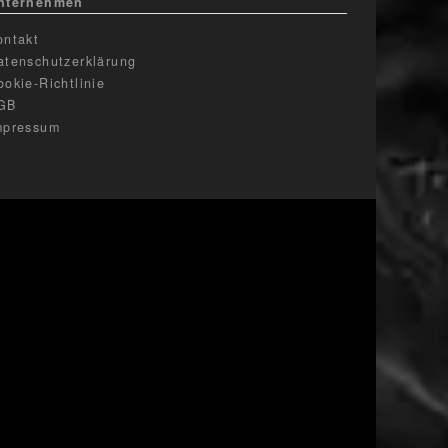
nternehmen
ontakt
atenschutzerklärung
ookie-Richtlinie
GB
mpressum