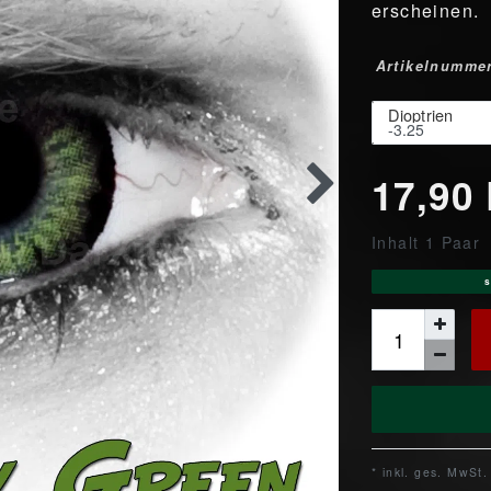
erscheinen.
Artikelnumme
Dioptrien
17,90
Inhalt
1
Paar
s
* inkl. ges. MwSt.