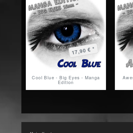
17,90 € *
Cool Blue - Big Eyes - Manga
Awes
Edition