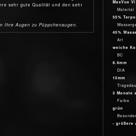
MaxVue Vi
re sehr gute Qualität und den sehr
Material
55% Terpo
en Ihre Augen zu Püppchenaugen.
Wasserge
45% Wass
Art
weiche Ko
BC
8.6mm
DIA
15mm
Trageda
3 Monate 
Farbe
grün
Besonder
- größere