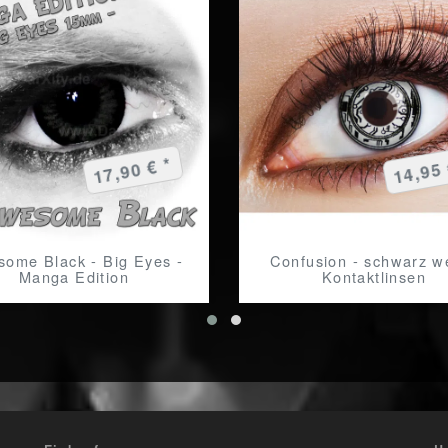
17,90 € *
14,95 
ome Black - Big Eyes -
Confusion - schwarz w
Manga Edition
Kontaktlinsen