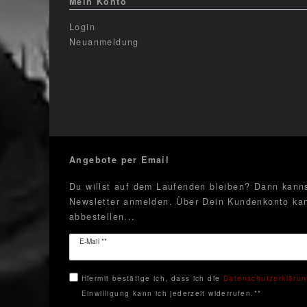
Mein Konto
Login
Neuanmeldung
Angebote per Email
Du willst auf dem Laufenden bleiben? Dann kanns
Newsletter anmelden. Über Dein Kundenkonto kan
abbestellen...
Newsletter
E-Mail **
Honig
Hiermit bestätige ich, dass ich die
Daten­schutz­erkläru
Einwilligung kann ich jederzeit widerrufen.**