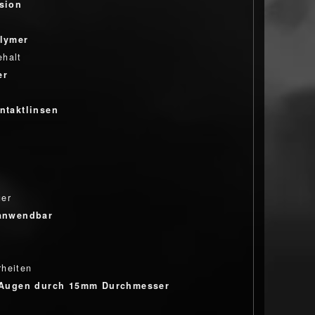
sion
lymer
halt
er
ntaktlinsen
uer
anwendbar
heiten
 Augen durch 15mm Durchmesser