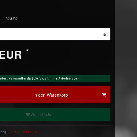
r
10830
*
 EUR
ofort versandfertig (Lieferzeit 1 - 3 Arbeitstage)
In den Warenkorb
Wunschliste
 zzgl.
Versandkosten