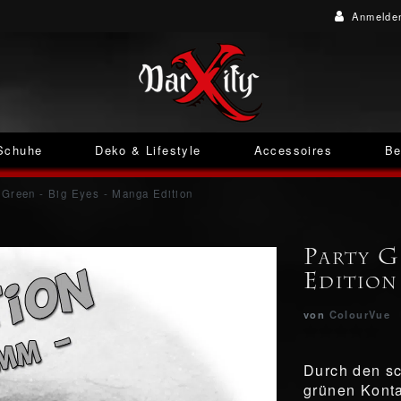
Anmelde
Schuhe
Deko & Lifestyle
Accessoires
Be
 Green - Big Eyes - Manga Edition
Party G
Edition
von
ColourVue
Durch den sc
grünen Konta