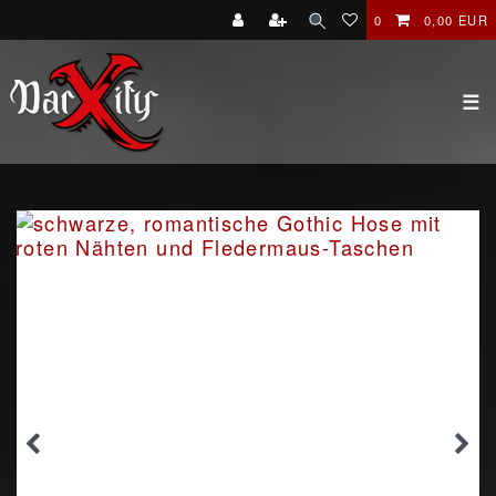
0
0,00 EUR
☰