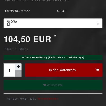
Artikelnummer
16243
Größe
*
104,50 EUR
Inhalt
1
Stück
sofort versandfertig (Lieferzeit 1 - 3 Arbeitstage)
In den Warenkorb
Wunschliste
* inkl. ges. MwSt. zzgl.
Versandkosten