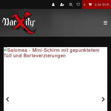
0
0,00 EUR
☰