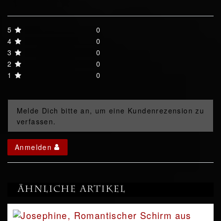
5
0
4
0
3
0
2
0
1
0
Melde Dich bitte an, um eine Kundenrezension zu
verfassen.
Anmelden
Ähnliche Artikel