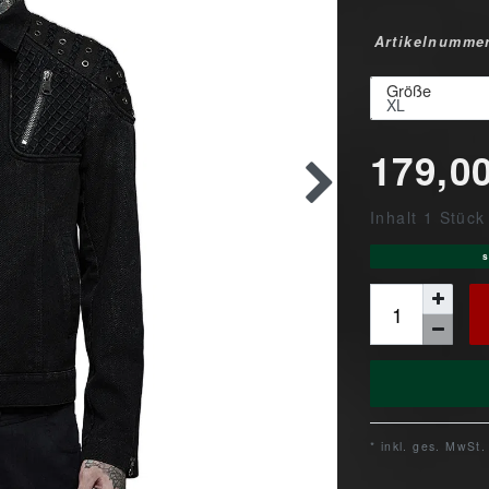
Artikelnumme
Größe
179,0
Inhalt
1
Stück
s
* inkl. ges. MwSt.