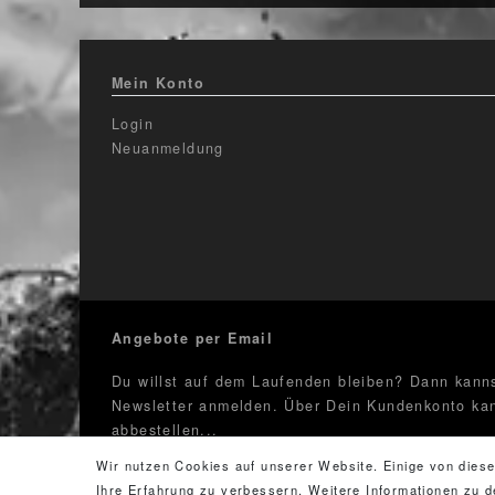
Mein Konto
Login
Neuanmeldung
Angebote per Email
Du willst auf dem Laufenden bleiben? Dann kanns
Newsletter anmelden. Über Dein Kundenkonto kan
abbestellen...
Wir nutzen Cookies auf unserer Website. Einige von diese
Newsletter
E-Mail **
Ihre Erfahrung zu verbessern. Weitere Informationen zu
Honig