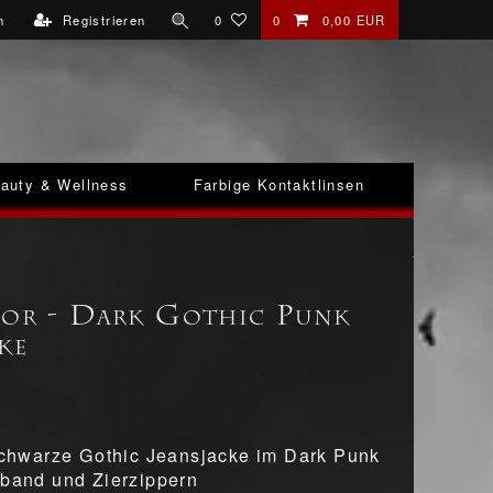
n
Registrieren
0
0
0,00 EUR
auty & Wellness
Farbige Kontaktlinsen
ror - Dark Gothic Punk
ke
 schwarze Gothic Jeansjacke im Dark Punk
nband und Zierzippern