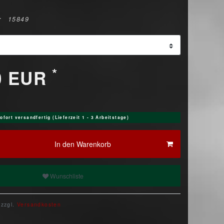
r
15849
*
0 EUR
ofort versandfertig (Lieferzeit 1 - 3 Arbeitstage)
In den Warenkorb
Wunschliste
 zzgl.
Versandkosten