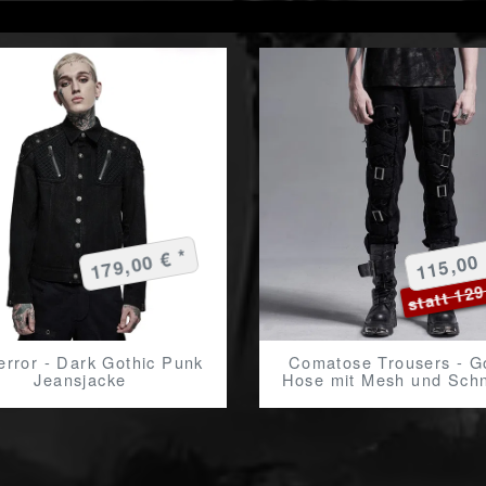
179,00 € *
115,00 
statt 129
error - Dark Gothic Punk
Comatose Trousers - G
Jeansjacke
Hose mit Mesh und Schn