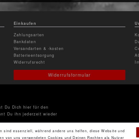
Einkaufen
U
Zahlungsarten
K
Bankdaten
D
Versandarten & -kosten
C
Batterieentsorgung
A
Widerrufsrecht
I
Widerrufsformular
t Du Dich hier für den
nt Du ihn jederzeit wieder
n sind essenziell, während andere uns helfen, diese Website und
 den von uns verwendeten Cookies und Deinen Rechten als Nutzer