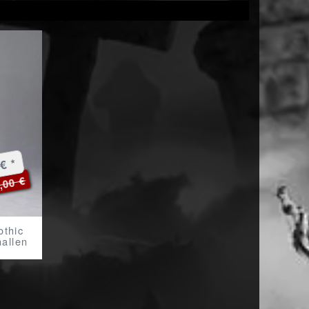
€ *
,00 €
othic
allen