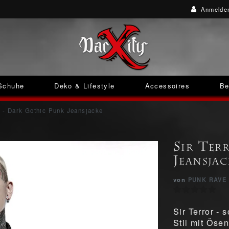
Anmelde
Schuhe
Deko & Lifestyle
Accessoires
Be
r - Dark Gothic Punk Jeansjacke
Sir Ter
Jeansjac
von
PUNK RAVE
Sir Terror -
Stil mit Öse