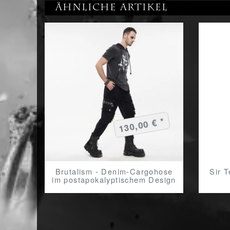
Ähnliche Artikel
130,00 € *
Brutalism - Denim-Cargohose
Sir T
im postapokalyptischem Design