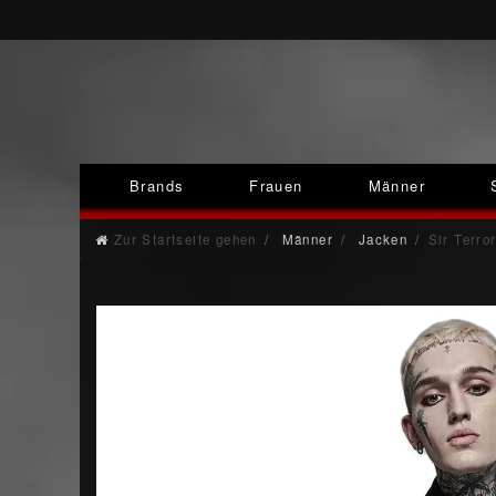
Brands
Frauen
Männer
Zur Startseite gehen
Männer
Jacken
Sir Terro