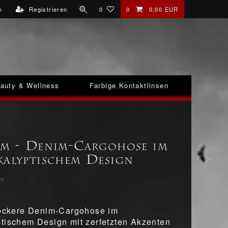
n
Registrieren
0
0
0,00 EUR
auty & Wellness
Farbige Kontaktlinsen
sm - Denim-Cargohose im
kalyptischem Design
on
lockere Denim-Cargohose im
tischem Design mit zerfetzten Akzenten