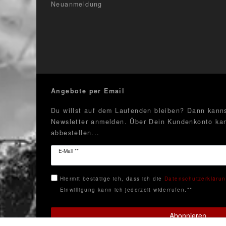
Neuanmeldung
Angebote per Email
Du willst auf dem Laufenden bleiben? Dann kanns
Newsletter anmelden. Über Dein Kundenkonto kan
abbestellen...
Newsletter
E-Mail **
Honig
Hiermit bestätige ich, dass ich die
Daten­schutz­erkläru
Einwilligung kann ich jederzeit widerrufen.**
Abonnieren