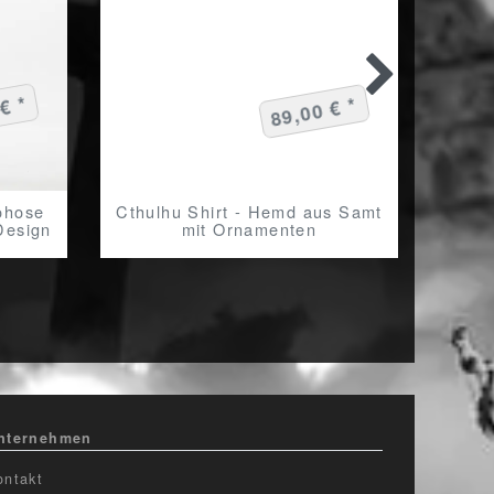
€ *
89,00 € *
ohose
Cthulhu Shirt - Hemd aus Samt
Freak
Design
mit Ornamenten
s
nternehmen
ontakt