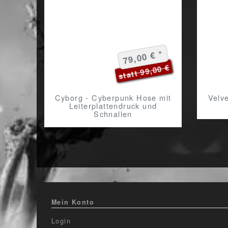
79,00 € *
statt 99,00 €
Cyborg - Cyberpunk Hose mit
Velv
Leiterplattendruck und
Schnallen
Mein Konto
Login