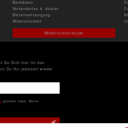
Bankdaten
D
Versandarten & -kosten
C
Batterieentsorgung
A
Widerrufsrecht
I
Widerrufsformular
t Du Dich hier für den
nt Du ihn jederzeit wieder
ng
gelesen habe. Meine