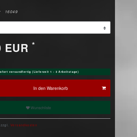
r
16049
*
0 EUR
ofort versandfertig (Lieferzeit 1 - 3 Arbeitstage)
In den Warenkorb
Wunschliste
 zzgl.
Versandkosten