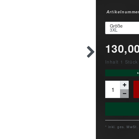
Artikelnumme
Größe
130,0
Inhalt
1
Stück
s
* inkl. ges. MwSt.