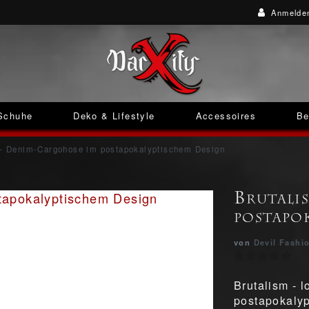
Anmelde
Schuhe
Deko & Lifestyle
Accessoires
Be
 - Denim-Cargohose im postapokalyptischem Design
Brutali
postapo
von
Devil Fashi
Brutalism - 
postapokalyp