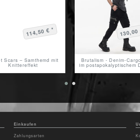
114,50 € *
130,00 
et Scars – Samthemd mit
Brutalism - Denim-Carg
Knittereffekt
im postapokalyptischem 
Einkaufen
U
Zahlungsarten
K