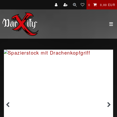
0
0,00 EUR
☰