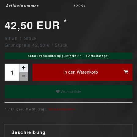
Artikelnummer
12961
*
42,50 EUR
Inhalt
1
Stück
Grundpreis
42,50 € / Stück
sofort versandfertig (Lieferzeit 1 - 3 Arbeitstage)
In den Warenkorb
Wunschliste
* inkl. ges. MwSt. zzgl.
Versandkosten
Beschreibung