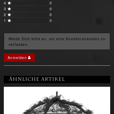
4
0
3
0
2
0
1
0
Melde Dich bitte an, um eine Kundenrezension zu
verfassen.
Anmelden
Ähnliche Artikel