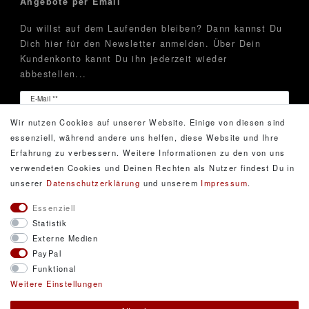
Angebote per Email
Du willst auf dem Laufenden bleiben? Dann kannst Du
Dich hier für den Newsletter anmelden. Über Dein
Kundenkonto kannt Du ihn jederzeit wieder
abbestellen...
Newsletter
E-Mail **
Honig
Wir nutzen Cookies auf unserer Website. Einige von diesen sind
Hiermit bestätige ich, dass ich die
Daten­schutz­erklärung
essenziell, während andere uns helfen, diese Website und Ihre
gelesen habe. Meine Einwilligung kann ich jederzeit
Erfahrung zu verbessern. Weitere Informationen zu den von uns
widerrufen.**
verwendeten Cookies und Deinen Rechten als Nutzer findest Du in
unserer
Daten­schutz­erklärung
und unserem
Impressum
.
Abonnieren
Essenziell
Statistik
** Hierbei handelt es sich um ein Pflichtfeld.
Externe Medien
PayPal
Funktional
© Copyright 2026 DarXity GbR. Gestaltung, Design
Weitere Einstellungen
und Style durch DarXity GbR. Alle Rechte