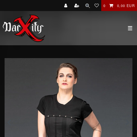
0
0,00 EUR
☰