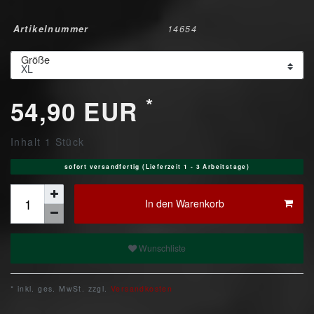
Artikelnummer
14654
Größe
*
54,90 EUR
Inhalt
1
Stück
sofort versandfertig (Lieferzeit 1 - 3 Arbeitstage)
In den Warenkorb
Wunschliste
* inkl. ges. MwSt. zzgl.
Versandkosten