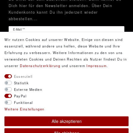
Dich hier für den Newsletter anmelden. Über Dein
Kundenkonto kannt Du ihn jederzeit wieder
abbestellen...
Newsletter
E-Mail **
Honig
Wir nutzen Cookies auf unserer Website. Einige von diesen sind
Hiermit bestätige ich, dass ich die
Daten­schutz­erklärung
essenziell, während andere uns helfen, diese Website und Ihre
gelesen habe. Meine Einwilligung kann ich jederzeit
Erfahrung zu verbessern. Weitere Informationen zu den von uns
widerrufen.**
verwendeten Cookies und Deinen Rechten als Nutzer findest Du in
unserer
Daten­schutz­erklärung
und unserem
Impressum
.
Abonnieren
Essenziell
Statistik
** Hierbei handelt es sich um ein Pflichtfeld.
Externe Medien
PayPal
Funktional
© Copyright 2026 DarXity GbR. Gestaltung, Design
Weitere Einstellungen
und Style durch DarXity GbR. Alle Rechte
Alle akzeptieren
vorbehalten.
Alle Preise inklusive gesetzlicher Mehrwertsteuer und