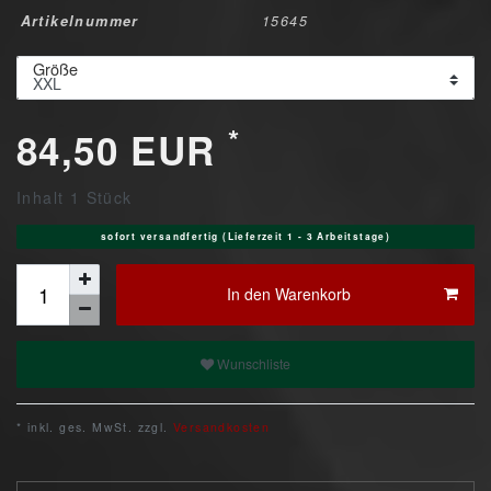
Artikelnummer
15645
Größe
*
84,50 EUR
Inhalt
1
Stück
sofort versandfertig (Lieferzeit 1 - 3 Arbeitstage)
In den Warenkorb
Wunschliste
* inkl. ges. MwSt. zzgl.
Versandkosten