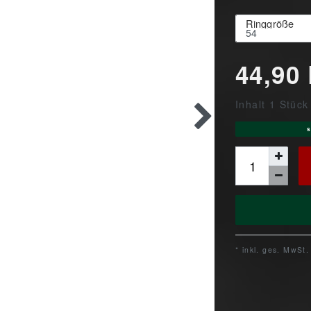
Ringgröße
44,90
Inhalt
1
Stück
s
* inkl. ges. MwSt.