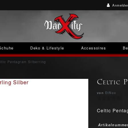
Anmelde
Schuhe
Deko & Lifestyle
Accessoires
Be
ltic Pentagram Silberring
Celtic 
von
EtNox
Celtic Penta
Artikelnumme