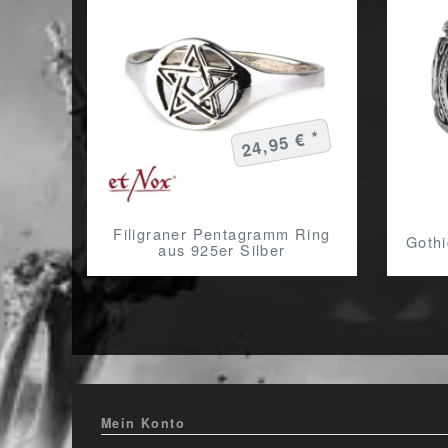
24,95 € *
Filigraner Pentagramm Ring
Gothi
aus 925er Silber
Mein Konto