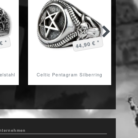
€ *
44,90 € *
gr
lstahl
Celtic Pentagram Silberring
nternehmen