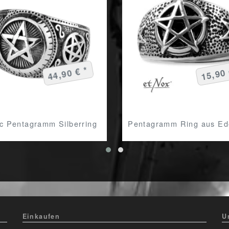
44,90 € *
15,90 
c Pentagramm Silberring
Pentagramm Ring aus Ede
Einkaufen
U