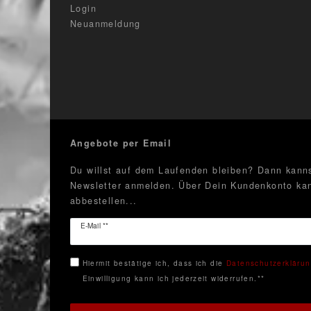
Login
Neuanmeldung
Angebote per Email
Du willst auf dem Laufenden bleiben? Dann kanns
Newsletter anmelden. Über Dein Kundenkonto kan
abbestellen...
Newsletter
E-Mail **
Honig
Hiermit bestätige ich, dass ich die
Daten­schutz­erkläru
Einwilligung kann ich jederzeit widerrufen.**