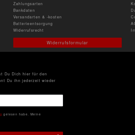
Zahlungsarten
K
Bankdaten
D
Versandarten & -kosten
C
Batterieentsorgung
A
Widerrufsrecht
I
Widerrufsformular
t Du Dich hier für den
nt Du ihn jederzeit wieder
ng
gelesen habe. Meine