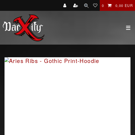
0
0,00 EUR
☰