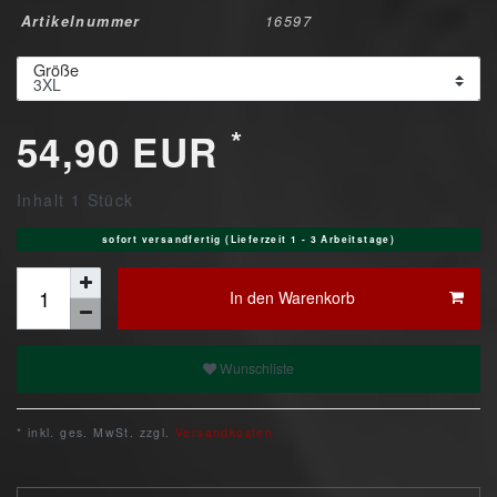
Artikelnummer
16597
Größe
*
54,90 EUR
Inhalt
1
Stück
sofort versandfertig (Lieferzeit 1 - 3 Arbeitstage)
In den Warenkorb
Wunschliste
* inkl. ges. MwSt. zzgl.
Versandkosten