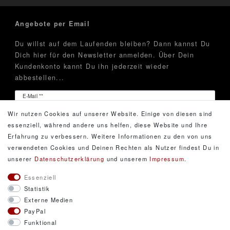
Angebote per Email
Du willst auf dem Laufenden bleiben? Dann kannst Du
Dich hier für den Newsletter anmelden. Über Dein
Kundenkonto kannt Du ihn jederzeit wieder
abbestellen...
Newsletter
E-Mail **
Honig
Wir nutzen Cookies auf unserer Website. Einige von diesen sind
Hiermit bestätige ich, dass ich die
Daten­schutz­erklärung
essenziell, während andere uns helfen, diese Website und Ihre
gelesen habe. Meine Einwilligung kann ich jederzeit
Erfahrung zu verbessern. Weitere Informationen zu den von uns
widerrufen.**
verwendeten Cookies und Deinen Rechten als Nutzer findest Du in
unserer
Daten­schutz­erklärung
und unserem
Impressum
.
Abonnieren
Essenziell
Statistik
** Hierbei handelt es sich um ein Pflichtfeld.
Externe Medien
PayPal
Funktional