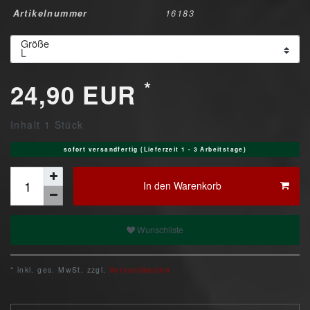
Artikelnummer
16183
Größe
*
24,90 EUR
Inhalt
1
Stück
sofort versandfertig (Lieferzeit 1 - 3 Arbeitstage)
In den Warenkorb
Wunschliste
* inkl. ges. MwSt. zzgl.
Versandkosten