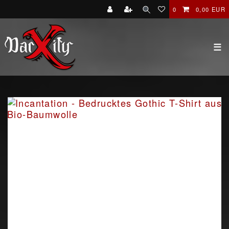
0
0,00 EUR
☰