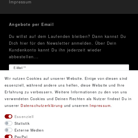
Impressum
Angebote per Email
Du willst auf dem Laufenden bleiben? Dann kannst Du
Dich hier für den Newsletter anmelden. Über Dein
Kundenkonto kannt Du ihn jederzeit wieder
abbestellen...
Newsletter
E-Mail **
Honig
Wir nutzen Cookies auf unserer Website. Einige von diesen sind
Hiermit bestätige ich, dass ich die
Daten­schutz­erklärung
essenziell, während andere uns helfen, diese Website und Ihre
gelesen habe. Meine Einwilligung kann ich jederzeit
Erfahrung zu verbessern. Weitere Informationen zu den von uns
widerrufen.**
verwendeten Cookies und Deinen Rechten als Nutzer findest Du in
unserer
Daten­schutz­erklärung
und unserem
Impressum
.
Abonnieren
Essenziell
Statistik
** Hierbei handelt es sich um ein Pflichtfeld.
Externe Medien
PayPal