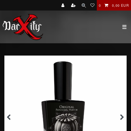
0
0,00 EUR
☰