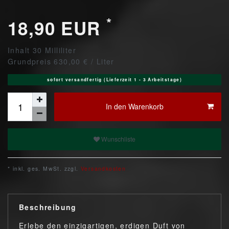
*
18,90 EUR
Inhalt
30
Milliliter
Grundpreis
630,00 € / Liter
sofort versandfertig (Lieferzeit 1 - 3 Arbeitstage)
In den Warenkorb
Wunschliste
* inkl. ges. MwSt. zzgl.
Versandkosten
Beschreibung
Erlebe den einzigartigen, erdigen Duft von