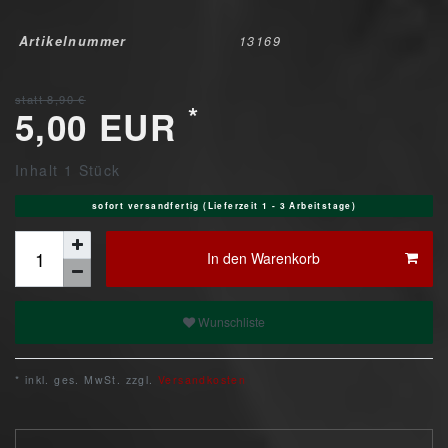
Artikelnummer
13169
statt 8,90 €
*
5,00 EUR
Inhalt
1
Stück
sofort versandfertig (Lieferzeit 1 - 3 Arbeitstage)
In den Warenkorb
Wunschliste
* inkl. ges. MwSt. zzgl.
Versandkosten