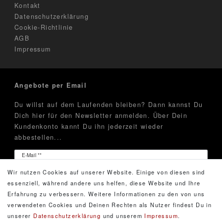
Kontakt
Datenschutzerklärung
Cookie-Richtlinie
AGB
Impressum
Angebote per Email
Du willst auf dem Laufenden bleiben? Dann kannst Du
Dich hier für den Newsletter anmelden. Über Dein
Kundenkonto kannt Du ihn jederzeit wieder
abbestellen...
Newsletter
E-Mail **
Honig
Wir nutzen Cookies auf unserer Website. Einige von diesen sind
Hiermit bestätige ich, dass ich die
Daten­schutz­erklärung
essenziell, während andere uns helfen, diese Website und Ihre
gelesen habe. Meine Einwilligung kann ich jederzeit
Erfahrung zu verbessern. Weitere Informationen zu den von uns
widerrufen.**
verwendeten Cookies und Deinen Rechten als Nutzer findest Du in
unserer
Daten­schutz­erklärung
und unserem
Impressum
.