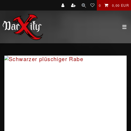
0
0,00 EUR
☰