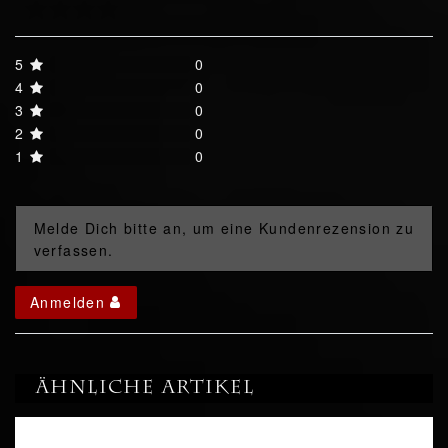
5
0
4
0
3
0
2
0
1
0
Melde Dich bitte an, um eine Kundenrezension zu
verfassen.
Anmelden
Ähnliche Artikel