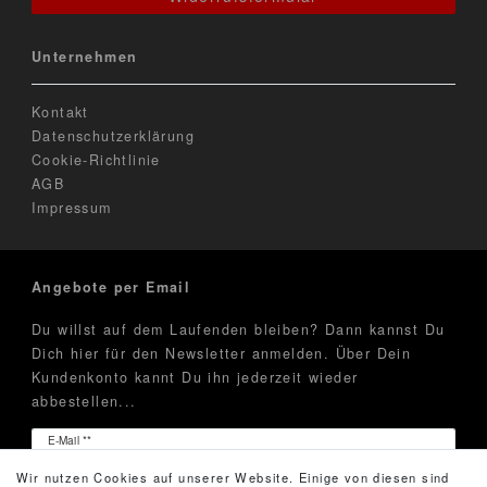
Unternehmen
Kontakt
Datenschutzerklärung
Cookie-Richtlinie
AGB
Impressum
Angebote per Email
Du willst auf dem Laufenden bleiben? Dann kannst Du
Dich hier für den Newsletter anmelden. Über Dein
Kundenkonto kannt Du ihn jederzeit wieder
abbestellen...
Newsletter
E-Mail **
Honig
Wir nutzen Cookies auf unserer Website. Einige von diesen sind