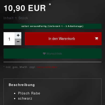
*
10,90 EUR
Inhalt
1
Stück
sofort versandfertig (Lieferzeit 1 - 3 Arbeitstage)
In den Warenkorb
Wunschliste
* inkl. ges. MwSt. zzgl.
Versandkosten
Beschreibung
Plüsch Rabe
schwarz