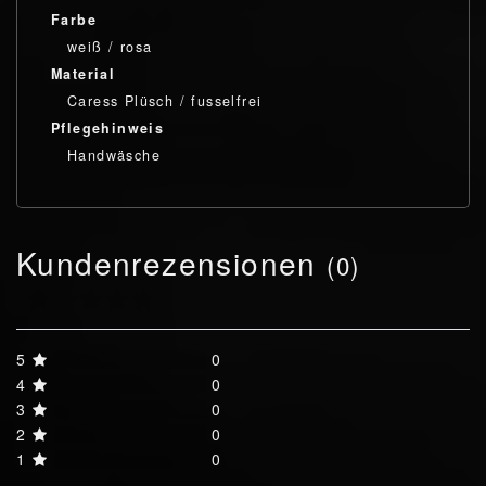
Farbe
weiß / rosa
Material
Caress Plüsch / fusselfrei
Pflegehinweis
Handwäsche
Kundenrezensionen
(0)
5
0
4
0
3
0
2
0
1
0