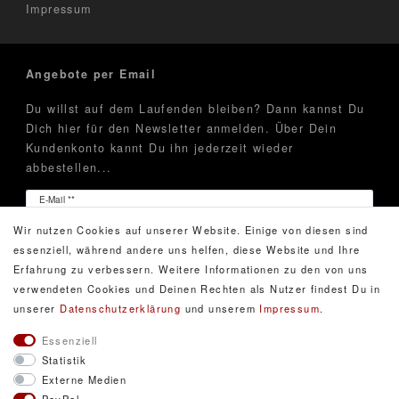
Impressum
Angebote per Email
Du willst auf dem Laufenden bleiben? Dann kannst Du
Dich hier für den Newsletter anmelden. Über Dein
Kundenkonto kannt Du ihn jederzeit wieder
abbestellen...
Newsletter
E-Mail **
Honig
Wir nutzen Cookies auf unserer Website. Einige von diesen sind
Hiermit bestätige ich, dass ich die
Daten­schutz­erklärung
essenziell, während andere uns helfen, diese Website und Ihre
gelesen habe. Meine Einwilligung kann ich jederzeit
Erfahrung zu verbessern. Weitere Informationen zu den von uns
widerrufen.**
verwendeten Cookies und Deinen Rechten als Nutzer findest Du in
unserer
Daten­schutz­erklärung
und unserem
Impressum
.
Abonnieren
Essenziell
Statistik
** Hierbei handelt es sich um ein Pflichtfeld.
Externe Medien