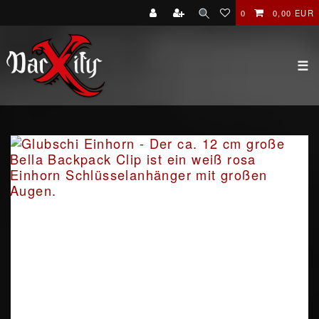
0
0,00 EUR
☰