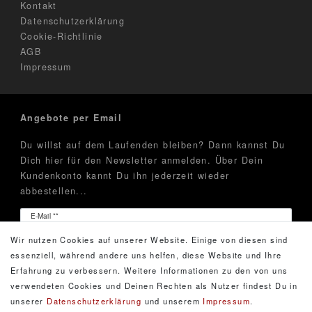
Kontakt
Datenschutzerklärung
Cookie-Richtlinie
AGB
Impressum
Angebote per Email
Du willst auf dem Laufenden bleiben? Dann kannst Du
Dich hier für den Newsletter anmelden. Über Dein
Kundenkonto kannt Du ihn jederzeit wieder
abbestellen...
Newsletter
E-Mail **
Honig
Wir nutzen Cookies auf unserer Website. Einige von diesen sind
Hiermit bestätige ich, dass ich die
Daten­schutz­erklärung
essenziell, während andere uns helfen, diese Website und Ihre
gelesen habe. Meine Einwilligung kann ich jederzeit
Erfahrung zu verbessern. Weitere Informationen zu den von uns
widerrufen.**
verwendeten Cookies und Deinen Rechten als Nutzer findest Du in
unserer
Daten­schutz­erklärung
und unserem
Impressum
.