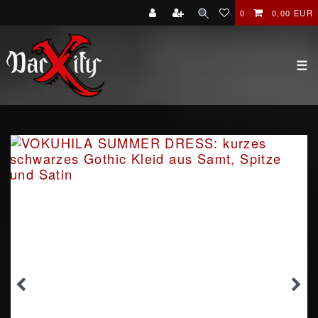
0
0,00 EUR
☰