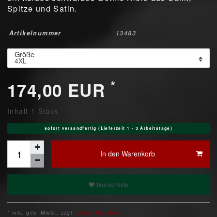
Spitze und Satin.
Artikelnummer
13483
Größe
*
174,00 EUR
Inhalt
1
Stück
sofort versandfertig (Lieferzeit 1 - 3 Arbeitstage)
In den Warenkorb
Wunschliste
* inkl. ges. MwSt. zzgl.
Versandkosten