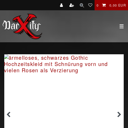
0
0,00 EUR
☰