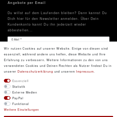
Angebote per Email
Du willst auf dem Laufenden bleiben? Dann kannst Du
Dich hier für den Newsletter anmelden. Über Dein
Kundenkonto kannt Du ihn jederzeit wieder
abbestellen...
Newsletter
E-Mail **
Honig
Wir nutzen Cookies auf unserer Website. Einige von diesen sind
Hiermit bestätige ich, dass ich die
Daten­schutz­erklärung
essenziell, während andere uns helfen, diese Website und Ihre
gelesen habe. Meine Einwilligung kann ich jederzeit
Erfahrung zu verbessern. Weitere Informationen zu den von uns
widerrufen.**
verwendeten Cookies und Deinen Rechten als Nutzer findest Du in
unserer
Daten­schutz­erklärung
und unserem
Impressum
.
Abonnieren
Essenziell
Statistik
** Hierbei handelt es sich um ein Pflichtfeld.
Externe Medien
PayPal
Funktional
© Copyright 2026 DarXity GbR. Gestaltung, Design
Weitere Einstellungen
und Style durch DarXity GbR. Alle Rechte