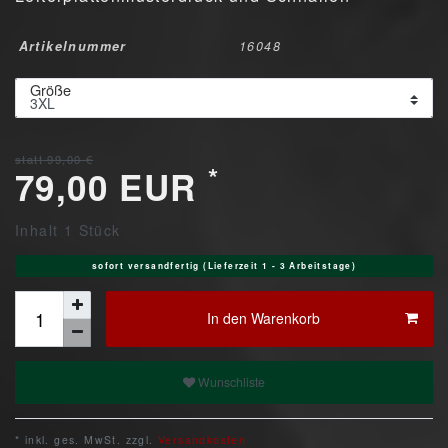
Artikelnummer
16048
Größe
statt 99,00 €
*
79,00 EUR
Inhalt
1
Stück
sofort versandfertig (Lieferzeit 1 - 3 Arbeitstage)
In den Warenkorb
Wunschliste
* inkl. ges. MwSt. zzgl.
Versandkosten