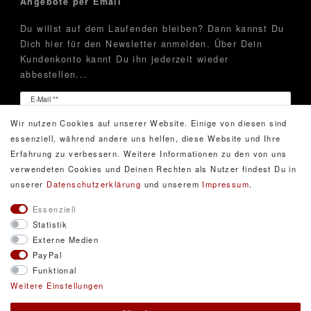
Angebote per Email
Du willst auf dem Laufenden bleiben? Dann kannst Du
Dich hier für den Newsletter anmelden. Über Dein
Kundenkonto kannt Du ihn jederzeit wieder
abbestellen...
Newsletter
E-Mail **
Honig
Wir nutzen Cookies auf unserer Website. Einige von diesen sind
Hiermit bestätige ich, dass ich die
Daten­schutz­erklärung
essenziell, während andere uns helfen, diese Website und Ihre
gelesen habe. Meine Einwilligung kann ich jederzeit
Erfahrung zu verbessern. Weitere Informationen zu den von uns
widerrufen.**
verwendeten Cookies und Deinen Rechten als Nutzer findest Du in
unserer
Daten­schutz­erklärung
und unserem
Impressum
.
Abonnieren
Essenziell
Statistik
** Hierbei handelt es sich um ein Pflichtfeld.
Externe Medien
PayPal
Funktional
© Copyright 2026 DarXity GbR. Gestaltung, Design
Weitere Einstellungen
und Style durch DarXity GbR. Alle Rechte