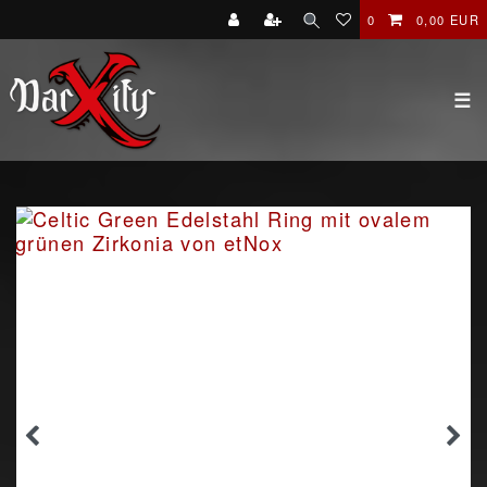
0
0,00 EUR
☰