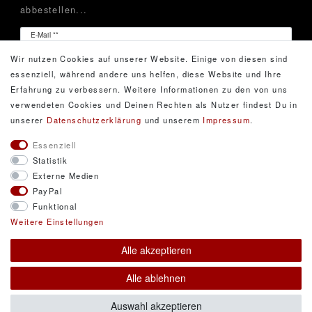
abbestellen...
Newsletter
E-Mail **
Honig
Wir nutzen Cookies auf unserer Website. Einige von diesen sind
Hiermit bestätige ich, dass ich die
Daten­schutz­erklärung
essenziell, während andere uns helfen, diese Website und Ihre
gelesen habe. Meine Einwilligung kann ich jederzeit
Erfahrung zu verbessern. Weitere Informationen zu den von uns
widerrufen.**
verwendeten Cookies und Deinen Rechten als Nutzer findest Du in
unserer
Daten­schutz­erklärung
und unserem
Impressum
.
Abonnieren
Essenziell
Statistik
** Hierbei handelt es sich um ein Pflichtfeld.
Externe Medien
PayPal
Funktional
© Copyright 2026 DarXity GbR. Gestaltung, Design
Weitere Einstellungen
und Style durch DarXity GbR. Alle Rechte
Alle akzeptieren
vorbehalten.
Alle Preise inklusive gesetzlicher Mehrwertsteuer und
Alle ablehnen
zuzüglich Versandkosten. * Pflichtfeld
Auswahl akzeptieren