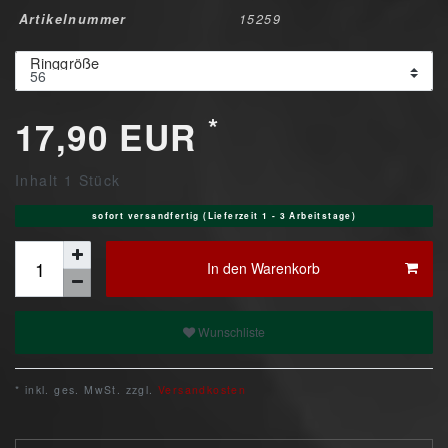
Artikelnummer
15259
Ringgröße
*
17,90 EUR
Inhalt
1
Stück
sofort versandfertig (Lieferzeit 1 - 3 Arbeitstage)
In den Warenkorb
Wunschliste
* inkl. ges. MwSt. zzgl.
Versandkosten