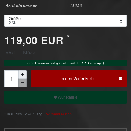
Artikelnummer
16239
Größe
*
119,00 EUR
Inhalt
1
Stück
sofort versandfertig (Lieferzeit 1 - 3 Arbeitstage)
In den Warenkorb
Wunschliste
* inkl. ges. MwSt. zzgl.
Versandkosten