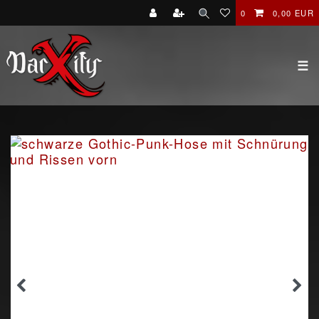
0
0,00 EUR
☰