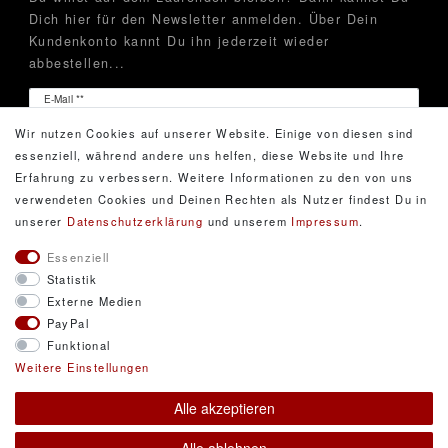
Dich hier für den Newsletter anmelden. Über Dein
Kundenkonto kannt Du ihn jederzeit wieder
abbestellen...
Newsletter
E-Mail **
Honig
Wir nutzen Cookies auf unserer Website. Einige von diesen sind
Hiermit bestätige ich, dass ich die
Daten­schutz­erklärung
essenziell, während andere uns helfen, diese Website und Ihre
gelesen habe. Meine Einwilligung kann ich jederzeit
Erfahrung zu verbessern. Weitere Informationen zu den von uns
widerrufen.**
verwendeten Cookies und Deinen Rechten als Nutzer findest Du in
unserer
Daten­schutz­erklärung
und unserem
Impressum
.
Abonnieren
Essenziell
Statistik
** Hierbei handelt es sich um ein Pflichtfeld.
Externe Medien
PayPal
Funktional
© Copyright 2026 DarXity GbR. Gestaltung, Design
Weitere Einstellungen
und Style durch DarXity GbR. Alle Rechte
Alle akzeptieren
vorbehalten.
Alle Preise inklusive gesetzlicher Mehrwertsteuer und