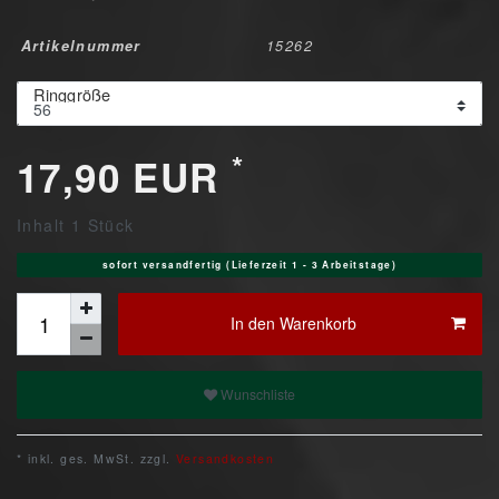
Artikelnummer
15262
Ringgröße
*
17,90 EUR
Inhalt
1
Stück
sofort versandfertig (Lieferzeit 1 - 3 Arbeitstage)
In den Warenkorb
Wunschliste
* inkl. ges. MwSt. zzgl.
Versandkosten