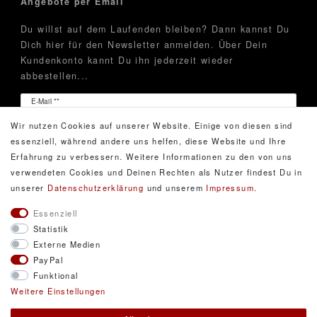
Angebote per Email
Du willst auf dem Laufenden bleiben? Dann kannst Du
Dich hier für den Newsletter anmelden. Über Dein
Kundenkonto kannt Du ihn jederzeit wieder
abbestellen...
Newsletter
E-Mail **
Honig
Wir nutzen Cookies auf unserer Website. Einige von diesen sind
Hiermit bestätige ich, dass ich die
Daten­schutz­erklärung
essenziell, während andere uns helfen, diese Website und Ihre
gelesen habe. Meine Einwilligung kann ich jederzeit
Erfahrung zu verbessern. Weitere Informationen zu den von uns
widerrufen.**
verwendeten Cookies und Deinen Rechten als Nutzer findest Du in
unserer
Daten­schutz­erklärung
und unserem
Impressum
.
Abonnieren
Essenziell
Statistik
** Hierbei handelt es sich um ein Pflichtfeld.
Externe Medien
PayPal
Funktional
© Copyright 2026 DarXity GbR. Gestaltung, Design
Weitere Einstellungen
und Style durch DarXity GbR. Alle Rechte