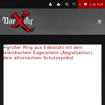
0
0,00 EUR
☰