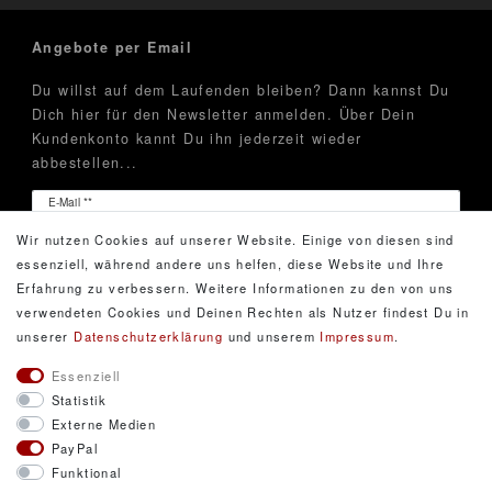
Angebote per Email
Du willst auf dem Laufenden bleiben? Dann kannst Du
Dich hier für den Newsletter anmelden. Über Dein
Kundenkonto kannt Du ihn jederzeit wieder
abbestellen...
Newsletter
E-Mail **
Honig
Wir nutzen Cookies auf unserer Website. Einige von diesen sind
Hiermit bestätige ich, dass ich die
Daten­schutz­erklärung
essenziell, während andere uns helfen, diese Website und Ihre
gelesen habe. Meine Einwilligung kann ich jederzeit
Erfahrung zu verbessern. Weitere Informationen zu den von uns
widerrufen.**
verwendeten Cookies und Deinen Rechten als Nutzer findest Du in
unserer
Daten­schutz­erklärung
und unserem
Impressum
.
Abonnieren
Essenziell
Statistik
** Hierbei handelt es sich um ein Pflichtfeld.
Externe Medien
PayPal
Funktional