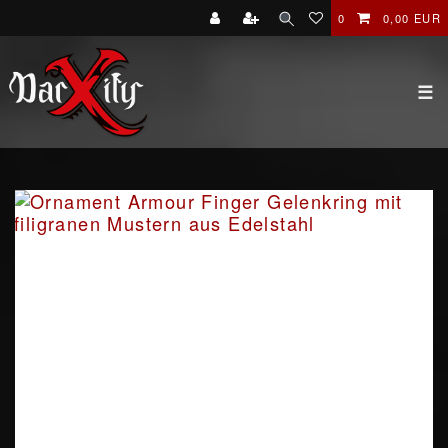
0
0,00 EUR
☰