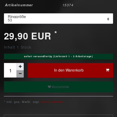
Artikelnummer
15374
Ringgröße
*
29,90 EUR
Inhalt
1
Stück
sofort versandfertig (Lieferzeit 1 - 3 Arbeitstage)
In den Warenkorb
Wunschliste
* inkl. ges. MwSt. zzgl.
Versandkosten