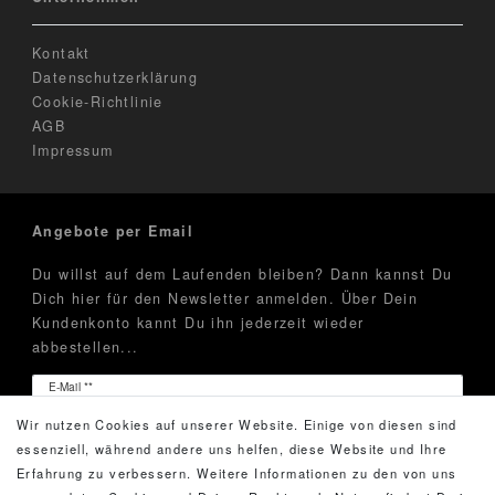
Kontakt
Datenschutzerklärung
Cookie-Richtlinie
AGB
Impressum
Angebote per Email
Du willst auf dem Laufenden bleiben? Dann kannst Du
Dich hier für den Newsletter anmelden. Über Dein
Kundenkonto kannt Du ihn jederzeit wieder
abbestellen...
Newsletter
E-Mail **
Honig
Wir nutzen Cookies auf unserer Website. Einige von diesen sind
Hiermit bestätige ich, dass ich die
Daten­schutz­erklärung
essenziell, während andere uns helfen, diese Website und Ihre
gelesen habe. Meine Einwilligung kann ich jederzeit
Erfahrung zu verbessern. Weitere Informationen zu den von uns
widerrufen.**