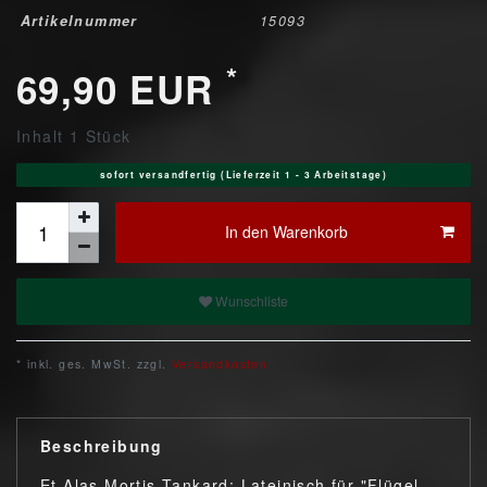
Artikelnummer
15093
*
69,90 EUR
Inhalt
1
Stück
sofort versandfertig (Lieferzeit 1 - 3 Arbeitstage)
In den Warenkorb
Wunschliste
* inkl. ges. MwSt. zzgl.
Versandkosten
Beschreibung
Et Alas Mortis Tankard: Lateinisch für "Flügel