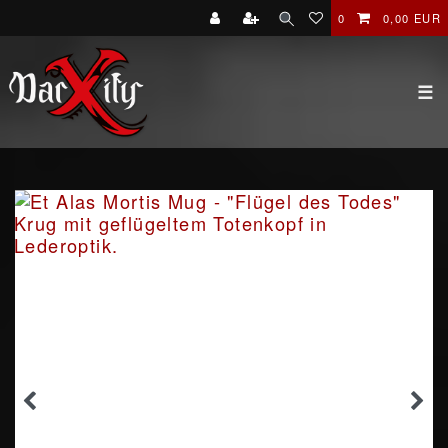
0
0,00 EUR
☰