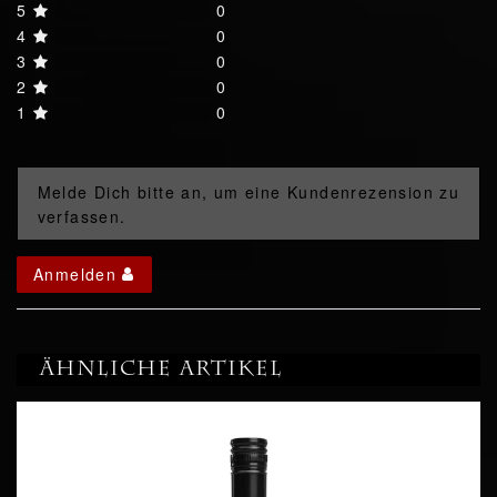
5
0
4
0
3
0
2
0
1
0
Melde Dich bitte an, um eine Kundenrezension zu
verfassen.
Anmelden
Ähnliche Artikel