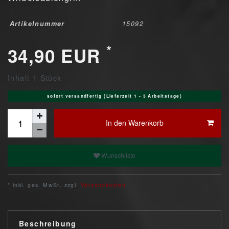
Artikelnummer
15092
*
34,90 EUR
Inhalt
1
Stück
sofort versandfertig (Lieferzeit 1 - 3 Arbeitstage)
In den Warenkorb
Wunschliste
* inkl. ges. MwSt. zzgl.
Versandkosten
Beschreibung