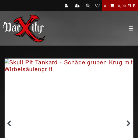
0
0,00 EUR
☰