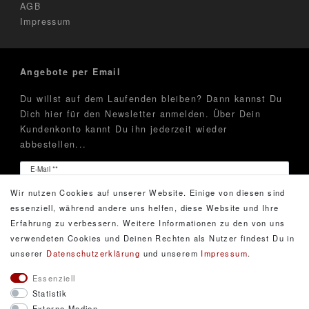
AGB
Impressum
Angebote per Email
Du willst auf dem Laufenden bleiben? Dann kannst Du
Dich hier für den Newsletter anmelden. Über Dein
Kundenkonto kannt Du ihn jederzeit wieder
abbestellen...
Newsletter
E-Mail **
Honig
Wir nutzen Cookies auf unserer Website. Einige von diesen sind
Hiermit bestätige ich, dass ich die
Daten­schutz­erklärung
essenziell, während andere uns helfen, diese Website und Ihre
gelesen habe. Meine Einwilligung kann ich jederzeit
Erfahrung zu verbessern. Weitere Informationen zu den von uns
widerrufen.**
verwendeten Cookies und Deinen Rechten als Nutzer findest Du in
unserer
Daten­schutz­erklärung
und unserem
Impressum
.
Abonnieren
Essenziell
Statistik
** Hierbei handelt es sich um ein Pflichtfeld.
Externe Medien