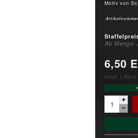
Motiv von Sc
Artikelnumme
Staffelprei
Ab Menge: 
6,50 
Inhalt
1
Stück
s