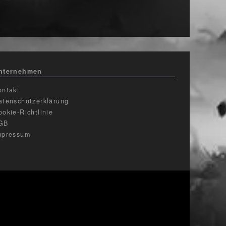
nternehmen
ontakt
atenschutzerklärung
ookie-Richtlinie
GB
mpressum