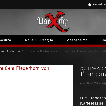
Anmelde
Schuhe
Deko & Lifestyle
Accessoires
Be
ssen & Kelche
Schwarze Kaffeetasse mit weißem Flederhorn, beidsei
Schwarz
Flederh
von
DarkCityLei
Die Flederho
Kaffeetasse.