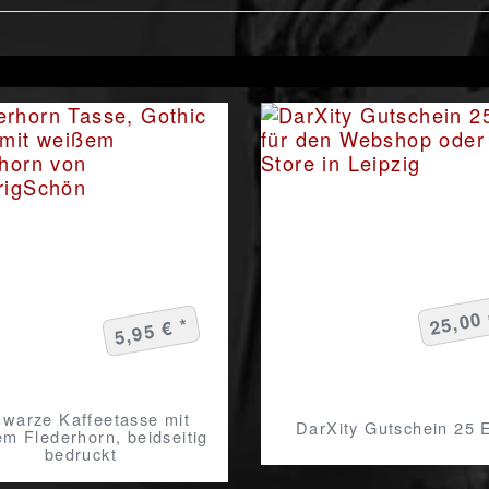
25,00 
5,95 € *
warze Kaffeetasse mit
DarXity Gutschein 25 
m Flederhorn, beidseitig
bedruckt