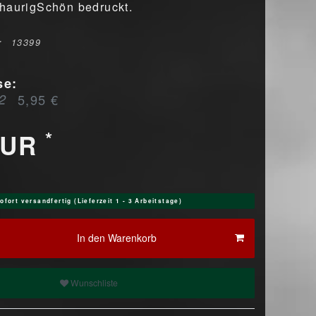
haurigSchön bedruckt.
r
13399
se:
2
5,95 €
*
EUR
ofort versandfertig (Lieferzeit 1 - 3 Arbeitstage)
In den Warenkorb
Wunschliste