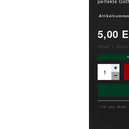
perfekte Got
Artikelnumme
5,00 
Inhalt
1
Stück
s
* inkl. ges. MwSt.