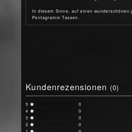
In diesem Sinne, auf einen wunderschönen 
Pentagramm Tassen.
Kundenrezensionen
(0)
5
0
4
0
3
0
2
0
1
0