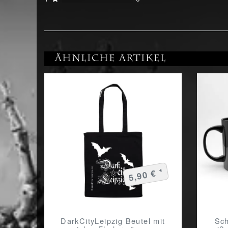
Ähnliche Artikel
5,90 € *
DarkCityLeipzig Beutel mit
Sch