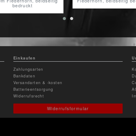
m Flederhorn, beidseitig
Flederhorn, beidseitig be
bedruckt
Einkaufen
U
Zahlungsarten
K
Bankdaten
D
Versandarten & -kosten
C
Batterieentsorgung
A
Widerrufsrecht
I
Widerrufsformular