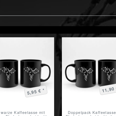
11,90 
5,95 € *
warze Kaffeetasse mit
Doppelpack Kaffeetasse