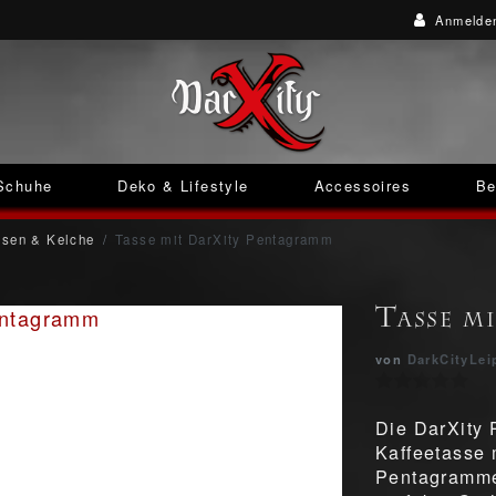
Anmelde
Schuhe
Deko & Lifestyle
Accessoires
Be
ssen & Kelche
Tasse mit DarXity Pentagramm
Tasse m
von
DarkCityLei
Die DarXity 
Kaffeetasse 
Pentagramme