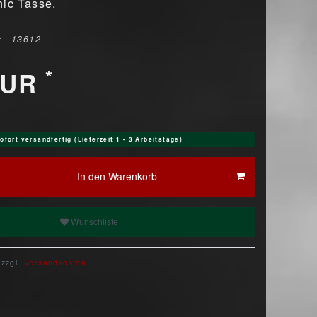
hic Tasse.
r
13612
*
EUR
ofort versandfertig (Lieferzeit 1 - 3 Arbeitstage)
In den Warenkorb
Wunschliste
 zzgl.
Versandkosten