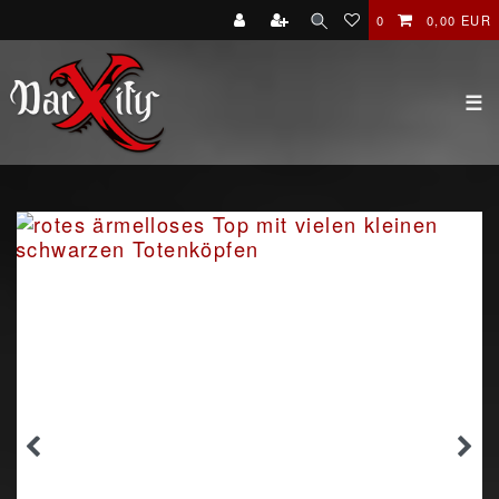
0
0,00 EUR
☰