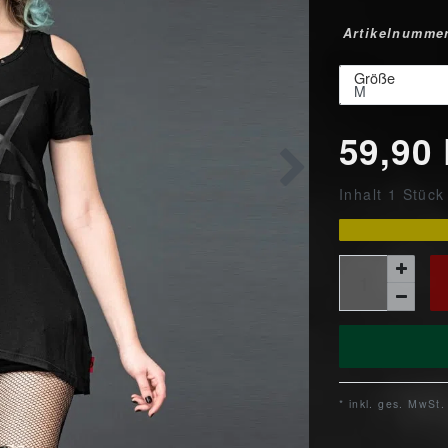
Artikelnumme
Größe
59,90
Inhalt
1
Stück
* inkl. ges. MwSt.