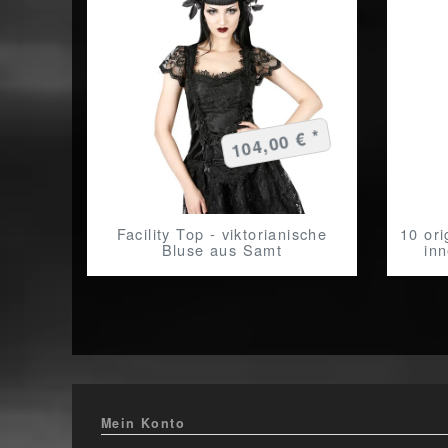
104,00 € *
Facility Top - viktorianische
10 ori
Bluse aus Samt
in
Mein Konto