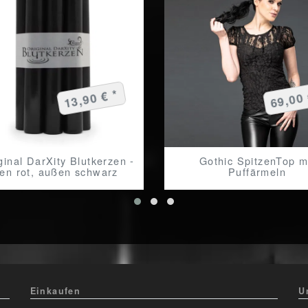
13,90 € *
69,00 
ginal DarXity Blutkerzen -
Gothic SpitzenTop m
nen rot, außen schwarz
Puffärmeln
Einkaufen
U