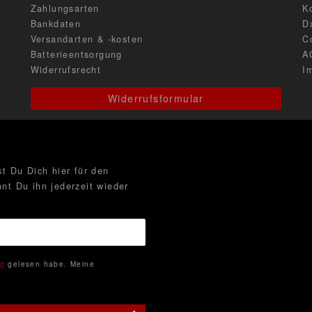
Zahlungsarten
K
Bankdaten
D
Versandarten & -kosten
C
Batterieentsorgung
A
Widerrufsrecht
I
Widerrufsformular
t Du Dich hier für den
nt Du ihn jederzeit wieder
ng
gelesen habe. Meine