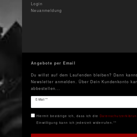
Login
Neuanmeldung
Angebote per Email
Du willst auf dem Laufenden bleiben? Dann kanns
Newsletter anmelden. Über Dein Kundenkonto kan
abbestellen...
Newsletter
E-Mail **
Honig
Hiermit bestätige ich, dass ich die
Daten­schutz­erkläru
Einwilligung kann ich jederzeit widerrufen.**