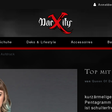
Anmelde
Schuhe
Deko & Lifestyle
Accessoires
Be
 Aufdruck
Top mit
von
Queen Of D
kurzärmelig
Pentagramm -
ist schulterfr