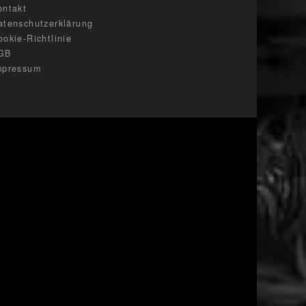
ontakt
atenschutzerklärung
ookie-Richtlinie
GB
mpressum