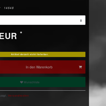
r
14648
*
 EUR
Artikel derzeit nicht lieferbar.
In den Warenkorb
Wunschliste
 zzgl.
Versandkosten