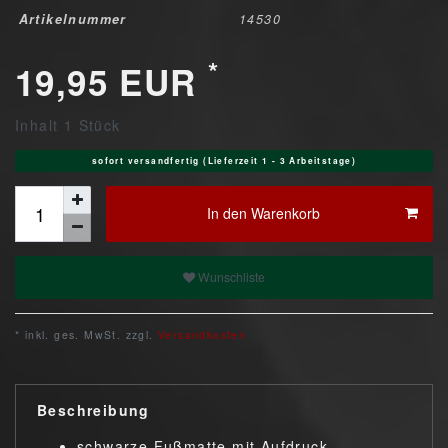
Artikelnummer
14530
*
19,95 EUR
Inhalt
1
Stück
sofort versandfertig (Lieferzeit 1 - 3 Arbeitstage)
In den Warenkorb
Wunschliste
* inkl. ges. MwSt. zzgl.
Versandkosten
Beschreibung
schwarze Fußmatte mit Aufdruck