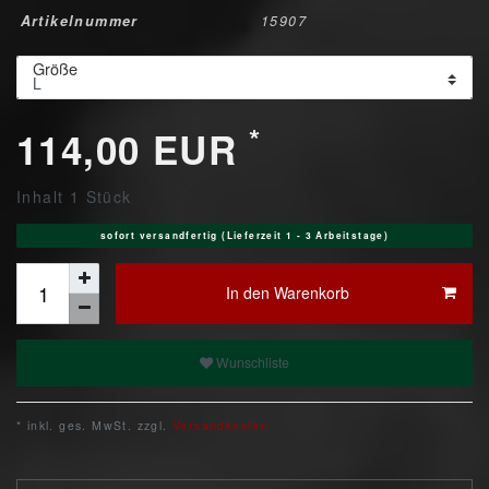
Artikelnummer
15907
Größe
*
114,00 EUR
Inhalt
1
Stück
sofort versandfertig (Lieferzeit 1 - 3 Arbeitstage)
In den Warenkorb
Wunschliste
* inkl. ges. MwSt. zzgl.
Versandkosten