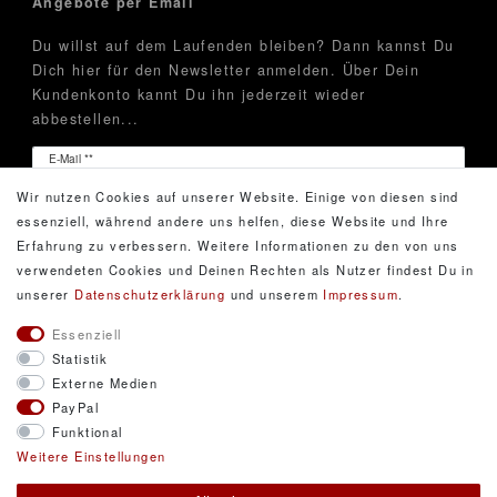
Angebote per Email
Du willst auf dem Laufenden bleiben? Dann kannst Du
Dich hier für den Newsletter anmelden. Über Dein
Kundenkonto kannt Du ihn jederzeit wieder
abbestellen...
Newsletter
E-Mail **
Honig
Wir nutzen Cookies auf unserer Website. Einige von diesen sind
Hiermit bestätige ich, dass ich die
Daten­schutz­erklärung
essenziell, während andere uns helfen, diese Website und Ihre
gelesen habe. Meine Einwilligung kann ich jederzeit
Erfahrung zu verbessern. Weitere Informationen zu den von uns
widerrufen.**
verwendeten Cookies und Deinen Rechten als Nutzer findest Du in
unserer
Daten­schutz­erklärung
und unserem
Impressum
.
Abonnieren
Essenziell
Statistik
** Hierbei handelt es sich um ein Pflichtfeld.
Externe Medien
PayPal
Funktional
© Copyright 2026 DarXity GbR. Gestaltung, Design
Weitere Einstellungen
und Style durch DarXity GbR. Alle Rechte