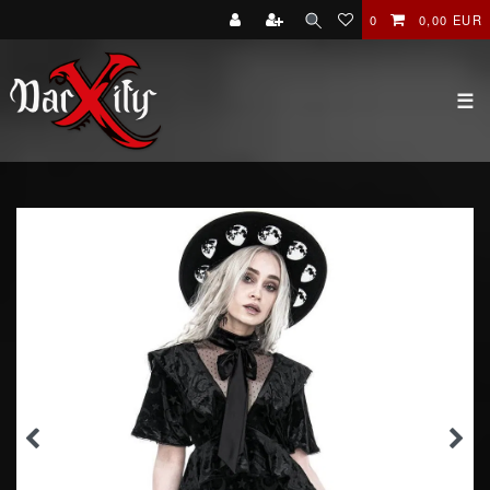
0
0,00 EUR
☰