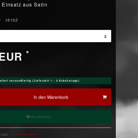
 Einsatz aus Satin
r
16102
*
 EUR
ofort versandfertig (Lieferzeit 1 - 3 Arbeitstage)
In den Warenkorb
Wunschliste
 zzgl.
Versandkosten