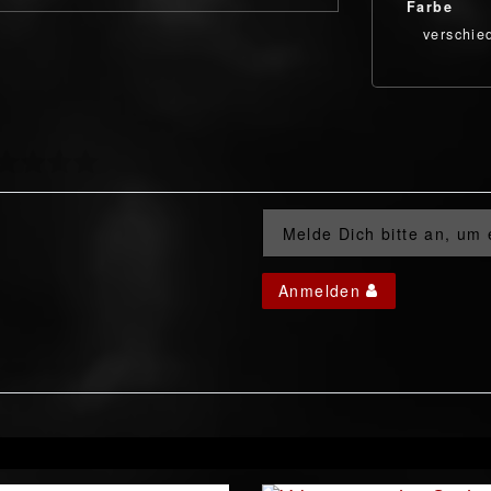
Farbe
verschie
Melde Dich bitte an, um
Anmelden