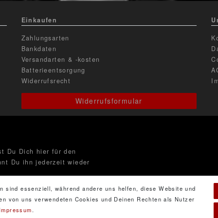
Einkaufen
U
Zahlungsarten
K
Bankdaten
D
Versandarten & -kosten
C
Batterieentsorgung
A
Widerrufsrecht
I
Widerrufsformular
t Du Dich hier für den
nt Du ihn jederzeit wieder
n sind essenziell, während andere uns helfen, diese Website und
 den von uns verwendeten Cookies und Deinen Rechten als Nutzer
Impressum
.
ng
gelesen habe. Meine