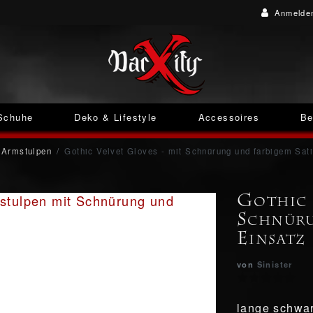
Anmelde
Schuhe
Deko & Lifestyle
Accessoires
Be
Armstulpen
Gothic Velvet Gloves - mit Schnürung und farbigem Sat
Gothic 
Schnüru
Einsatz
von
Sinister
lange schwar