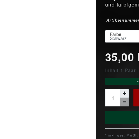
und farbigem
Artikelnumme
Farbe
35,00
Inhalt
1
Paar
s
* inkl. ges. MwSt.