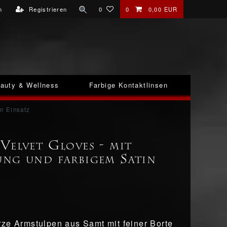
n
Registrieren
0
0
0,00 EUR
auty & Wellness
Farbige Kontaktlinsen
in Einsatz
Velvet Gloves - mit
ng und farbigem Satin
ze Armstulpen aus Samt mit feiner Borte