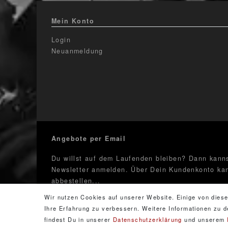
Mein Konto
Login
Neuanmeldung
Angebote per Email
Du willst auf dem Laufenden bleiben? Dann kanns
Newsletter anmelden. Über Dein Kundenkonto kan
abbestellen...
Wir nutzen Cookies auf unserer Website. Einige von diese
Newsletter
E-Mail **
Ihre Erfahrung zu verbessern. Weitere Informationen zu
Honig
findest Du in unserer
Daten­schutz­erklärung
und unserem
Hiermit bestätige ich, dass ich die
Daten­schutz­erkläru