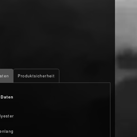
aten
Produktsicherheit
 Daten
yester
enlang