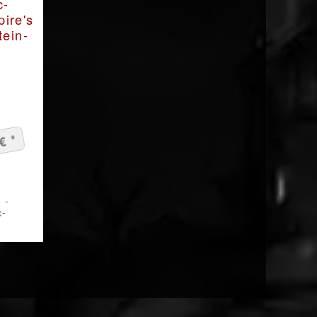
€ *
 -
c-