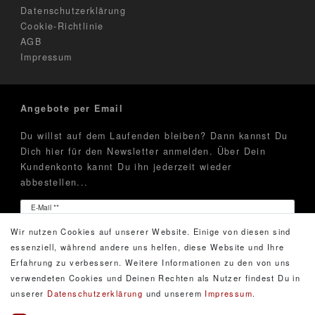
Datenschutzerklärung
Cookie-Richtlinie
AGB
Impressum
Angebote per Email
Du willst auf dem Laufenden bleiben? Dann kannst Du
Dich hier für den Newsletter anmelden. Über Dein
Kundenkonto kannt Du ihn jederzeit wieder
abbestellen...
Newsletter
E-Mail **
Honig
Wir nutzen Cookies auf unserer Website. Einige von diesen sind
Hiermit bestätige ich, dass ich die
Daten­schutz­erklärung
essenziell, während andere uns helfen, diese Website und Ihre
gelesen habe. Meine Einwilligung kann ich jederzeit
Erfahrung zu verbessern. Weitere Informationen zu den von uns
widerrufen.**
verwendeten Cookies und Deinen Rechten als Nutzer findest Du in
unserer
Daten­schutz­erklärung
und unserem
Impressum
.
Abonnieren