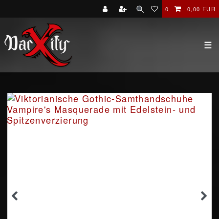
0
0,00 EUR
☰