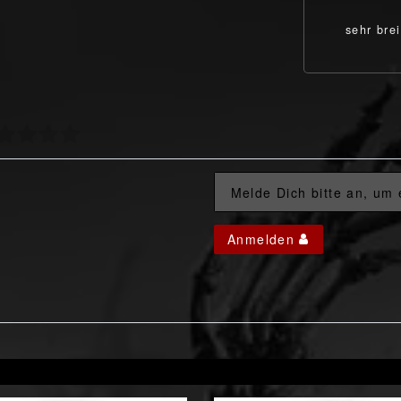
sehr brei
Melde Dich bitte an, um
Anmelden