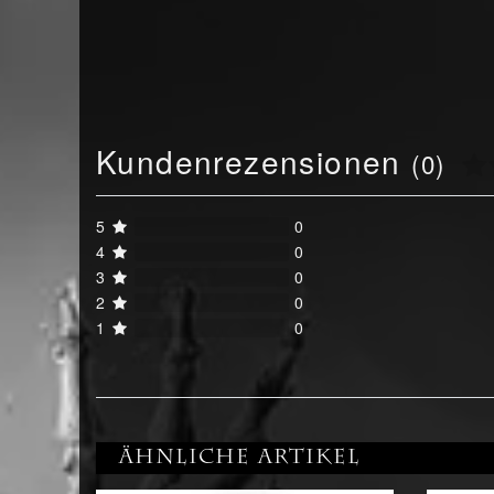
Kundenrezensionen
(0)
5
0
4
0
3
0
2
0
1
0
Ähnliche Artikel