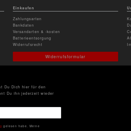
Einkaufen
U
Zahlungsarten
K
Bankdaten
D
Versandarten & -kosten
C
Batterieentsorgung
A
Widerrufsrecht
I
Widerrufsformular
t Du Dich hier für den
nt Du ihn jederzeit wieder
ng
gelesen habe. Meine