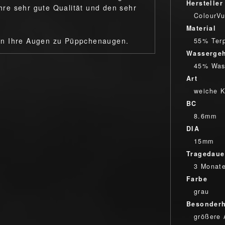
Hersteller
re sehr gute Qualität und den sehr
ColourV
Material
en Ihre Augen zu Püppchenaugen.
55% Ter
Wassergeh
45% Was
Art
weiche K
BC
8.6mm
DIA
15mm
Tragedaue
3 Monat
Farbe
grau
Besonderh
größere