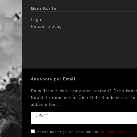
Mein Konto
Login
Neuanmeldung
Angebote per Email
Du willst auf dem Laufenden bleiben? Dann kanns
Newsletter anmelden. Über Dein Kundenkonto kan
abbestellen...
Newsletter
E-Mail **
Honig
Hiermit bestätige ich, dass ich die
Daten­schutz­erkläru