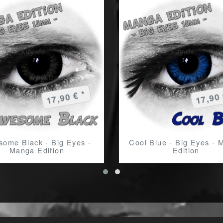
17,90 € *
17,90 
ome Black - Big Eyes -
Cool Blue - Big Eyes - 
Manga Edition
Edition