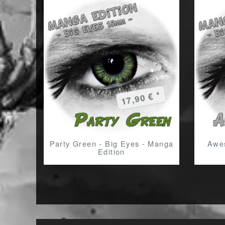
17,90 € *
Party Green - Big Eyes - Manga
Awes
Edition