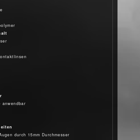
ue
polymer
alt
ser
ontaktlinsen
r
e anwendbar
eiten
 Augen durch 15mm Durchmesser