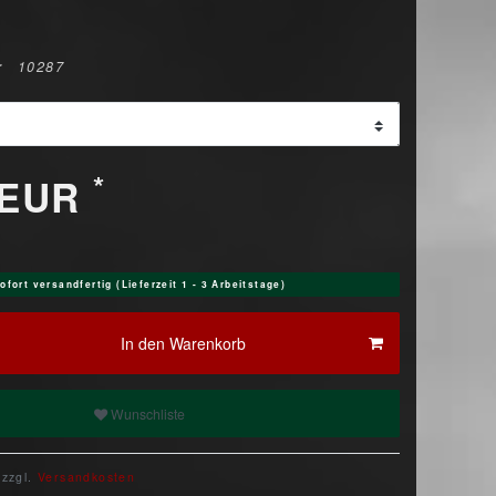
r
10287
*
 EUR
ofort versandfertig (Lieferzeit 1 - 3 Arbeitstage)
In den Warenkorb
Wunschliste
 zzgl.
Versandkosten