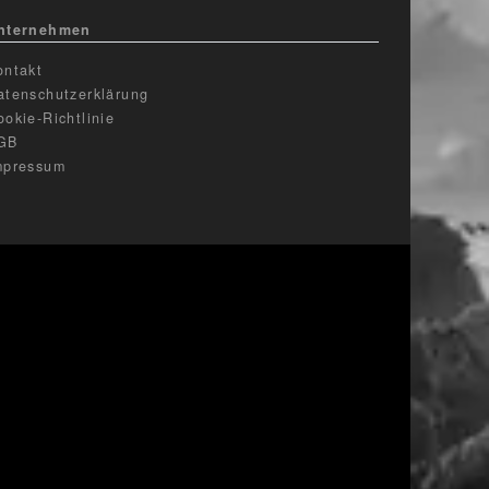
nternehmen
ontakt
atenschutzerklärung
ookie-Richtlinie
GB
mpressum