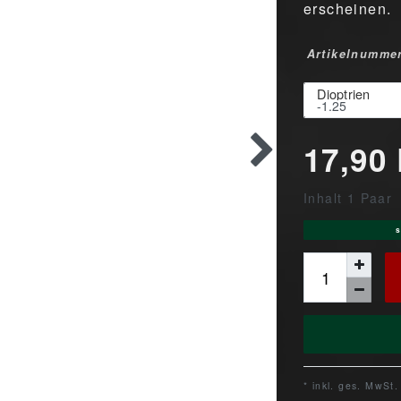
erscheinen.
Artikelnumme
Dioptrien
17,90
Inhalt
1
Paar
s
* inkl. ges. MwSt.