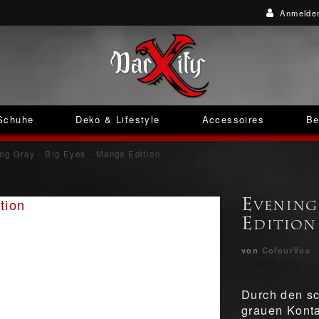
Anmelde
Schuhe
Deko & Lifestyle
Accessoires
Be
ng Gray - Big Eyes - Manga Edition
Evening
Edition
von
ColourVue
Durch den sc
grauen Konta