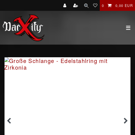
0
0,00 EUR
☰