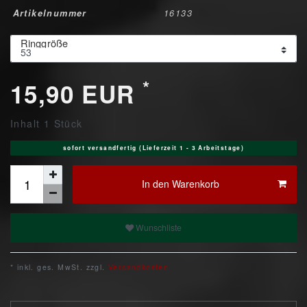
Artikelnummer
16133
Ringgröße
*
15,90 EUR
Inhalt
1
Stück
sofort versandfertig (Lieferzeit 1 - 3 Arbeitstage)
In den Warenkorb
Wunschliste
* inkl. ges. MwSt. zzgl.
Versandkosten