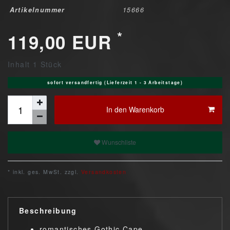
Artikelnummer
15666
*
119,00 EUR
Inhalt
1
Stück
sofort versandfertig (Lieferzeit 1 - 3 Arbeitstage)
In den Warenkorb
Wunschliste
* inkl. ges. MwSt. zzgl.
Versandkosten
Beschreibung
romantisches Gothic Cape