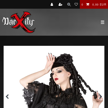
0
0,00 EUR
☰