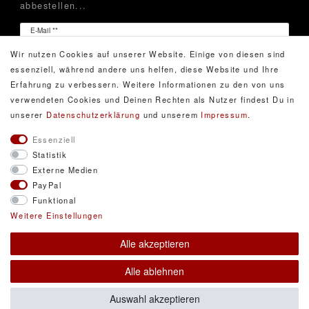
abbestellen...
Newsletter
E-Mail **
Honig
Wir nutzen Cookies auf unserer Website. Einige von diesen sind
Hiermit bestätige ich, dass ich die
Daten­schutz­erklärung
essenziell, während andere uns helfen, diese Website und Ihre
gelesen habe. Meine Einwilligung kann ich jederzeit
Erfahrung zu verbessern. Weitere Informationen zu den von uns
widerrufen.**
verwendeten Cookies und Deinen Rechten als Nutzer findest Du in
unserer
Daten­schutz­erklärung
und unserem
Impressum
.
Abonnieren
Essenziell
Statistik
** Hierbei handelt es sich um ein Pflichtfeld.
Externe Medien
PayPal
Funktional
© Copyright 2026 DarXity GbR. Gestaltung, Design
Weitere Einstellungen
und Style durch DarXity GbR. Alle Rechte
Alle akzeptieren
vorbehalten.
Alle Preise inklusive gesetzlicher Mehrwertsteuer und
Alle ablehnen
zuzüglich Versandkosten. * Pflichtfeld
Auswahl akzeptieren