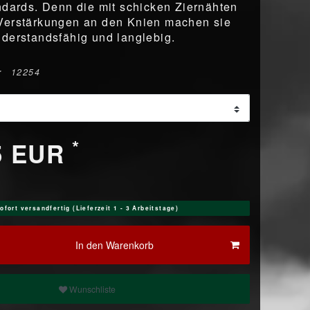
ndards. Denn die mit schicken Ziernähten
Verstärkungen an den Knien machen sie
derstandsfähig und langlebig.
r
12254
*
5 EUR
ofort versandfertig (Lieferzeit 1 - 3 Arbeitstage)
In den Warenkorb
Wunschliste