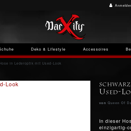
Anmelde
Schuhe
Deko & Lifestyle
Accessoires
Be
Hose in Lederoptik mit Used-Look
schwarz
Used-L
von
Queen Of D
In dieser Ho
einzigartig-