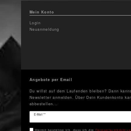
Mein Konto
Login
Neuanmeldung
Angebote per Email
Du willst auf dem Laufenden bleiben? Dann kanns
Newsletter anmelden. Über Dein Kundenkonto kan
abbestellen...
Newsletter
E-Mail **
Honig
Hiermit bestätige ich, dass ich die
Daten­schutz­erkläru