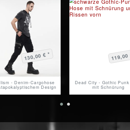
130,00 € *
119,00 
alism - Denim-Cargohose
Dead City - Gothic Pun
stapokalyptischem Design
mit Schnürung