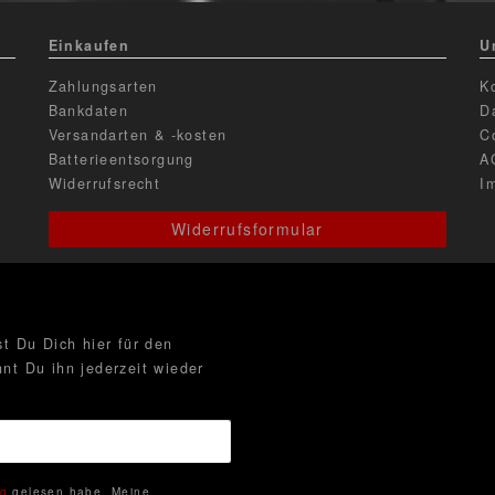
Einkaufen
U
Zahlungsarten
K
Bankdaten
D
Versandarten & -kosten
C
Batterieentsorgung
A
Widerrufsrecht
I
Widerrufsformular
t Du Dich hier für den
nt Du ihn jederzeit wieder
ng
gelesen habe. Meine