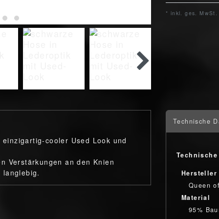
* inkl. ges. MwSt.
Technische D
h einzigartig-cooler Used Look und
Technische
en Verstärkungen an den Knien
 langlebig.
Hersteller
Queen o
Material
95% Bau