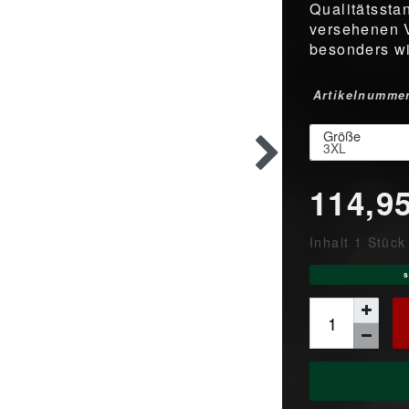
Qualitätssta
versehenen 
besonders wi
Artikelnumme
Größe
114,9
Inhalt
1
Stück
s