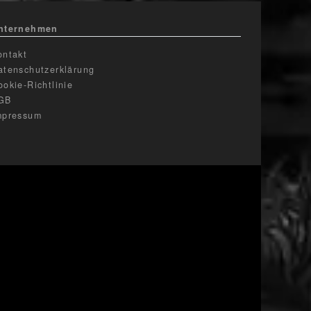
nternehmen
ontakt
atenschutzerklärung
ookie-Richtlinie
GB
mpressum