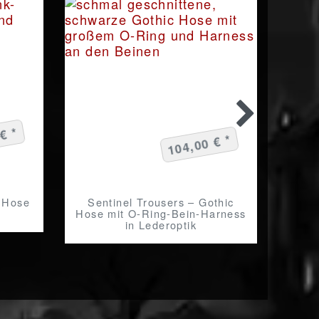
€ *
104,00 € *
k Hose
Sentinel Trousers – Gothic
Freak
Hose mit O-Ring-Bein-Harness
s
in Lederoptik