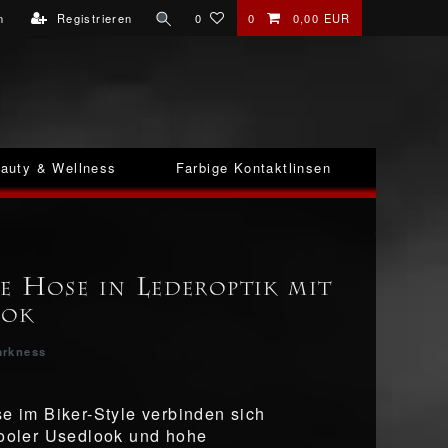
n
Registrieren
0
0
0,00 EUR
auty & Wellness
Farbige Kontaktlinsen
e Hose in Lederoptik mit
ook
arkness
se im Biker-Style verbinden sich
cooler Usedlook und hohe