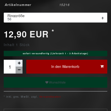
Artikelnummer
15216
Ringgröße
*
12,90 EUR
Inhalt
1
Stück
sofort versandfertig (Lieferzeit 1 - 3 Arbeitstage)
In den Warenkorb
Wunschliste
* inkl. ges. MwSt. zzgl.
Versandkosten