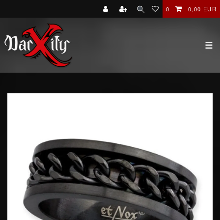
0
0,00 EUR
☰