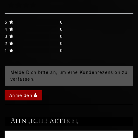
5
0
4
0
3
0
2
0
1
0
Melde Dich bitte an, um eine Kundenrezension zu
verfassen.
Anmelden
Ähnliche Artikel