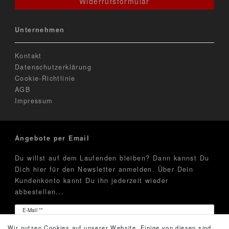
Widerrufsformular
Unternehmen
Kontakt
Datenschutzerklärung
Cookie-Richtlinie
AGB
Impressum
Angebote per Email
Du willst auf dem Laufenden bleiben? Dann kannst Du
Dich hier für den Newsletter anmelden. Über Dein
Kundenkonto kannt Du ihn jederzeit wieder
abbestellen...
Newsletter
E-Mail **
Honig
Wir nutzen Cookies auf unserer Website. Einige von diesen sind